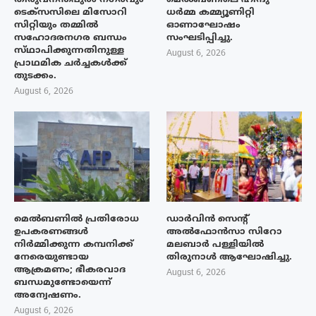
ടെക്‌സസിലെ മിസോറി
ധർമ്മ കമ്മ്യൂണിറ്റി
സിറ്റിയും തമ്മിൽ
ഓണാഘോഷം
സഹോദരനഗര ബന്ധം
സംഘടിപ്പിച്ചു.
സ്‌ഥാപിക്കുന്നതിനുള്ള
August 6, 2026
പ്രാഥമിക ചർച്ചകൾക്ക്
തുടക്കം.
August 6, 2026
മെൽബണിൽ പ്രതിരോധ
ഡാർവിൻ സെന്റ്
ഉപകരണങ്ങൾ
അൽഫോൻസാ സിറോ
നിർമ്മിക്കുന്ന കമ്പനിക്ക്
മലബാർ പള്ളിയിൽ
നേരെയുണ്ടായ
തിരുനാൾ ആഘോഷിച്ചു.
ആക്രമണം; ഭീകരവാദ
August 6, 2026
ബന്ധമുണ്ടോയെന്ന്
അന്വേഷണം.
August 6, 2026