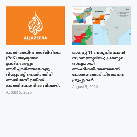
പാക് അധീന കശ്മീരിലെ
ഓഗസ്റ്റ് 11 ബലൂചിസ്ഥാൻ
(PoK) ആഭ്യന്തര
സ്വാതന്ത്ര്യദിനം; പ്രത്യേക
പ്രശ്നങ്ങളും
രാജ്യമായി
അടിച്ചമർത്തലുകളും
അംഗീകരിക്കണമെന്ന്
റിപ്പോർട്ട് ചെയ്തതിന്
ലോകത്തോട് വിമോചന
അൽ ജസീറയ്‌ക്ക്
ഗ്രൂപ്പുകൾ.
പാക്കിസ്ഥാനിൽ വിലക്ക്.
August 5, 2026
August 5, 2026