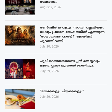
സമ്മാനം.
August 2, 2026
രൺബീർ കപൂറും, സായി പല്ലവിയും,
യഷും പ്രധാന വേഷത്തിൽ എത്തുന്ന
‘രാമായണം പാർട്ട് 1’ ട്രെയിലർ
പുറത്തിറങ്ങി.
July 30, 2026
പുലിമറഞ്ഞതൊണ്ടച്ചൻ തെയ്യവും,
മുത്തപ്പനും പുത്തൻ ജാതിയും.
July 29, 2026
“വേരുകളും ചിറകുകളും”
July 29, 2026