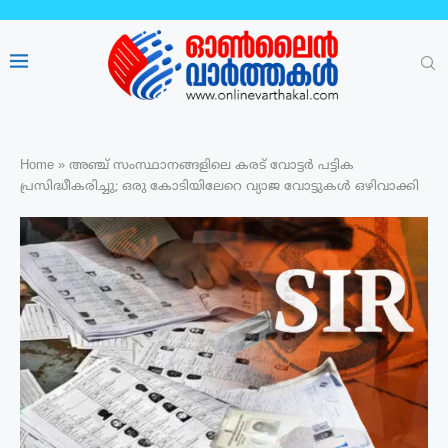
Home
»
അഞ്ച് സംസ്ഥാനങ്ങളിലെ കരട് വോട്ടർ പട്ടിക
പ്രസിദ്ധീകരിച്ചു; ഒരു കോടിയിലേറെ വ്യാജ വോട്ടുകൾ ഒഴിവാക്കി