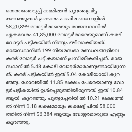
തെരഞ്ഞെടുപ്പ് കമ്മിഷൻ പുറത്തുവിട്ട
കണക്കുകൾ പ്രകാരം പശ്ചിമ ബംഗാളിൽ
58,20,899 വോട്ടർമാരെയും രാജസ്ഥാനിൽ
ഏകദേശം 41,85,000 വോട്ടർമാരെയുമാണ് കരട്
വോട്ടർ പട്ടികയിൽ നിന്നും ഒഴിവാക്കിയത്.
രാജസ്ഥാനിൽ 199 നിയമസഭാ മണ്ഡലങ്ങളിലെ
കരട് വോട്ടർ പട്ടികയാണ് പ്രസിദ്ധീകരിച്ചത്. രാ​​​ജ​​​
സ്ഥാ​​​നി​​​ൽ 5.48 കോ​​​ടി വോ​​​ട്ട​​​ർ​​​മാ​​​രാ​​​ണു​​​ണ്ടാ​​​യി​​​രു​​​ന്ന​​​
ത്. ക​​​ര​​​ട് പ​​​ട്ടി​​​ക​​​യി​​​ൽ ഇ​​​ത് 5.04 കോ​​​ടി​​​യാ​​​യി കു​​​റ​​​
ഞ്ഞു. ഗോ​​​വ​​​യി​​​ൽ 11.85 ല​​​ക്ഷം പേ​​​രെ​​​യാ​​​ണു വോ​​​
ട്ട​​​ർ​​​പ​​​ട്ടി​​​ക​​​യി​​​ൽ ഉ​​​ൾ​​​പ്പെ​​​ടു​​​ത്തി​​​യി​​​രു​​​ന്ന​​​ത്. ഇ​​​ത് 10.84
ആ​​​യി കു​​​റ​​​ഞ്ഞു. പു​​​തു​​​ച്ചേ​​​രി​​​യി​​​ൽ 10.21 ല​​​ക്ഷ​​​ത്തി​​​
ൽ നി​​​ന്ന് 9.18 ല​​​ക്ഷ​​​മാ​​​യും ല​​​ക്ഷ​​​ദ്വീ​​​പി​​​ൽ 58,000
ത്തി​​​ൽ നി​​​ന്ന് 56,384 ആ​​​യും വോ​​​ട്ട​​​ർ​​​മാ​​​രു​​​ടെ എ​​​ണ്ണം
കു​​​റ​​​ഞ്ഞു.