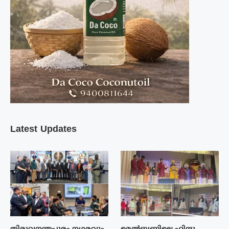
Latest Updates
തിരുവനന്തപുരം നഗരവും
മെൽബണിലെ ഹിന്ദു