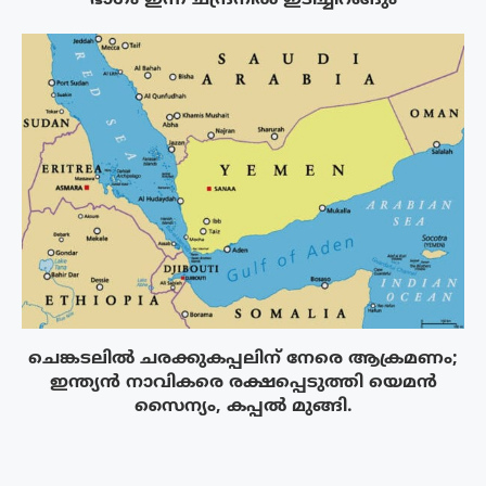
ചെങ്കടലിൽ ചരക്കുകപ്പലിന് നേരെ ആക്രമണം;
ഇന്ത്യൻ നാവികരെ രക്ഷപ്പെടുത്തി യെമൻ
സൈന്യം, കപ്പൽ മുങ്ങി.