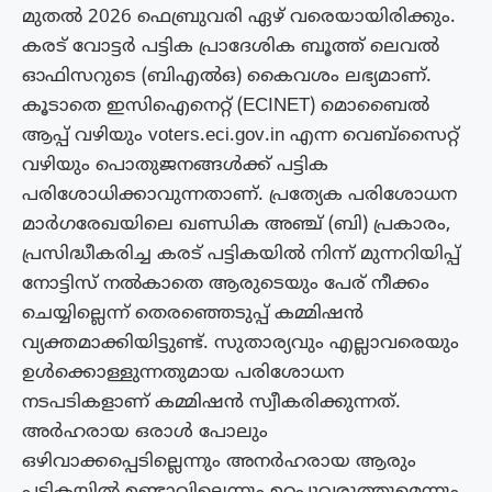
മുതൽ 2026 ഫെബ്രുവരി ഏഴ് വരെയായിരിക്കും.
കരട് വോട്ടർ പട്ടിക പ്രാദേശിക ബൂത്ത് ലെവൽ
ഓഫിസറുടെ (ബിഎൽഒ) കൈവശം ലഭ്യമാണ്.
കൂടാതെ ഇസിഐനെറ്റ് (ECINET) മൊബൈൽ
ആപ്പ് വഴിയും voters.eci.gov.in എന്ന വെബ്സൈറ്റ്
വഴിയും പൊതുജനങ്ങൾക്ക് പട്ടിക
പരിശോധിക്കാവുന്നതാണ്. പ്രത്യേക പരിശോധന
മാർഗരേഖയിലെ ഖണ്ഡിക അഞ്ച് (ബി) പ്രകാരം,
പ്രസിദ്ധീകരിച്ച കരട് പട്ടികയിൽ നിന്ന് മുന്നറിയിപ്പ്
നോട്ടിസ് നൽകാതെ ആരുടെയും പേര് നീക്കം
ചെയ്യില്ലെന്ന് തെരഞ്ഞെടുപ്പ് കമ്മിഷൻ
വ്യക്തമാക്കിയിട്ടുണ്ട്. സുതാര്യവും എല്ലാവരെയും
ഉൾക്കൊള്ളുന്നതുമായ പരിശോധന
നടപടികളാണ് കമ്മിഷൻ സ്വീകരിക്കുന്നത്.
അർഹരായ ഒരാൾ പോലും
ഒഴിവാക്കപ്പെടില്ലെന്നും അനർഹരായ ആരും
പട്ടികയിൽ ഉണ്ടാവില്ലെന്നും ഉറപ്പുവരുത്തുമെന്നും