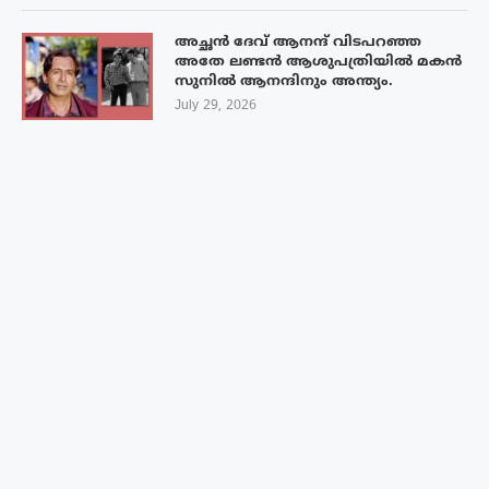
അച്ഛൻ ദേവ് ആനന്ദ് വിടപറഞ്ഞ
അതേ ലണ്ടൻ ആശുപത്രിയിൽ മകൻ
സുനിൽ ആനന്ദിനും അന്ത്യം.
July 29, 2026