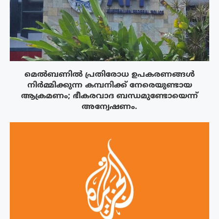
മെൽബണിൽ പ്രതിരോധ ഉപകരണങ്ങൾ
നിർമ്മിക്കുന്ന കമ്പനിക്ക് നേരെയുണ്ടായ
ആക്രമണം; ഭീകരവാദ ബന്ധമുണ്ടോയെന്ന്
അന്വേഷണം.