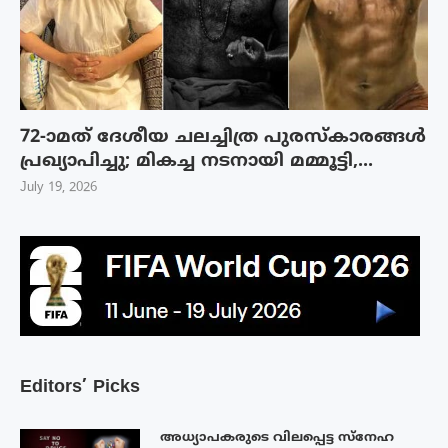
72-ാമത് ദേശീയ ചലച്ചിത്ര പുരസ്‌കാരങ്ങള്‍
പ്രഖ്യാപിച്ചു; മികച്ച നടനായി മമ്മൂട്ടി,...
July 19, 2026
Editors’ Picks
അധ്യാപകരുടെ വിലപ്പെട്ട സ്നേഹ