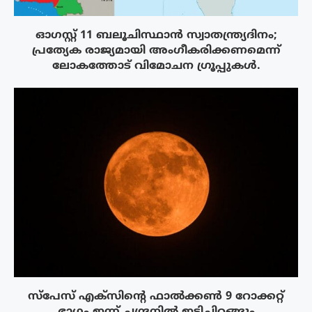
ഓഗസ്റ്റ് 11 ബലൂചിസ്ഥാൻ സ്വാതന്ത്ര്യദിനം;
പ്രത്യേക രാജ്യമായി അംഗീകരിക്കണമെന്ന്
ലോകത്തോട് വിമോചന ഗ്രൂപ്പുകൾ.
സ്‌പേസ് എക്‌സിൻ്റെ ഫാൽക്കൺ 9 റോക്കറ്റ്
ഭാഗം ഇന്ന് ചന്ദ്രനിൽ ഇടിച്ചിറങ്ങും