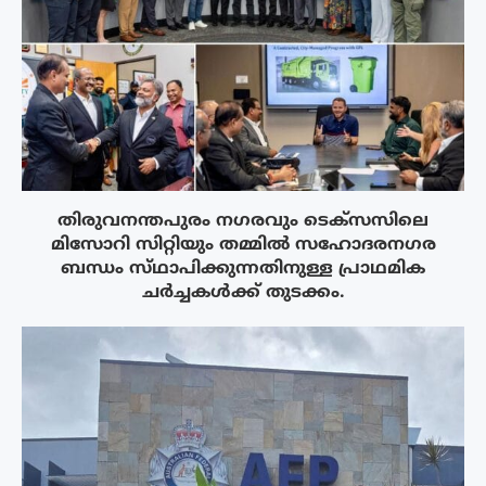
തിരുവനന്തപുരം നഗരവും ടെക്‌സസിലെ
മിസോറി സിറ്റിയും തമ്മിൽ സഹോദരനഗര
ബന്ധം സ്‌ഥാപിക്കുന്നതിനുള്ള പ്രാഥമിക
ചർച്ചകൾക്ക് തുടക്കം.