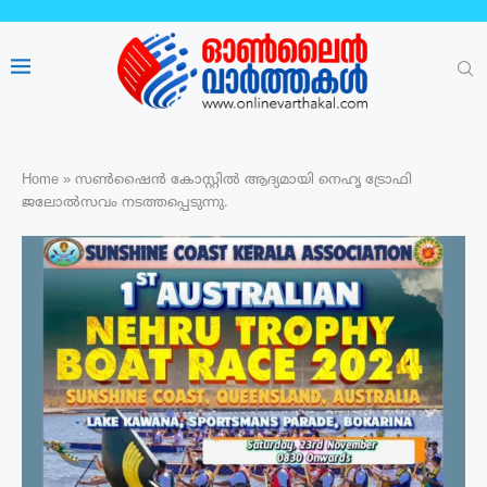
Home
»
സൺഷൈൻ കോസ്റ്റിൽ ആദ്യമായി നെഹൃ ട്രോഫി
ജലോൽസവം നടത്തപ്പെടുന്നു.