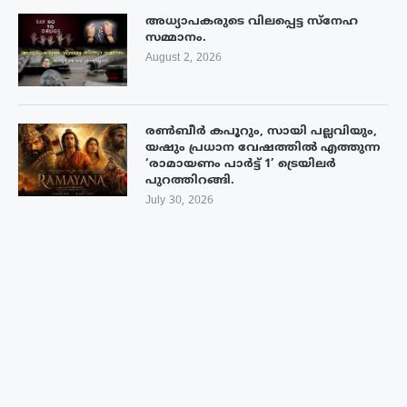
അധ്യാപകരുടെ വിലപ്പെട്ട സ്നേഹ
സമ്മാനം.
August 2, 2026
രൺബീർ കപൂറും, സായി പല്ലവിയും,
യഷും പ്രധാന വേഷത്തിൽ എത്തുന്ന
‘രാമായണം പാർട്ട് 1’ ട്രെയിലർ
പുറത്തിറങ്ങി.
July 30, 2026