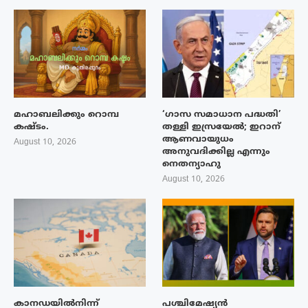
മഹാബലിക്കും റൊമ്പ
‘ഗാസ സമാധാന പദ്ധതി’
കഷ്ടം.
തള്ളി ഇസ്രയേൽ; ഇറാന്
ആണവായുധം
August 10, 2026
അനുവദിക്കില്ല എന്നും
നെതന്യാഹു
August 10, 2026
കാനഡയിൽനിന്ന്
പശ്ചിമേഷ്യന്‍