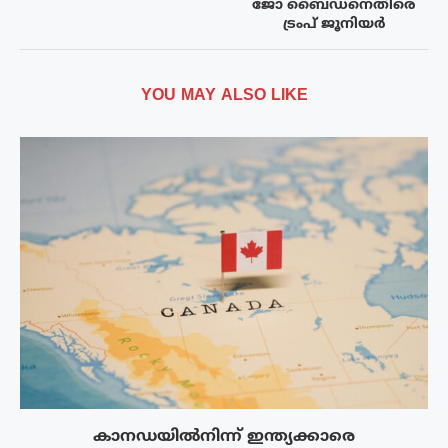
ജോ ബൈഡനെതിരെ
ട്രംപ് ജൂനിയ‍ർ
YOU MAY ALSO LIKE
കാനഡയിൽനിന്ന് ഇന്ത്യക്കാരെ