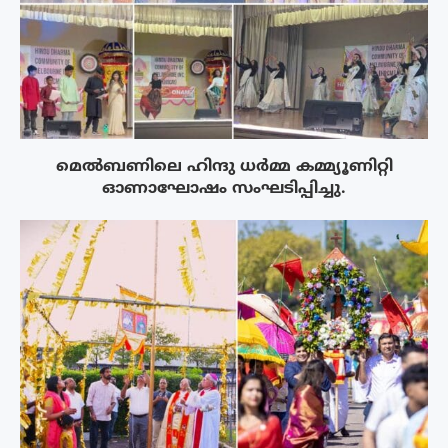
മെൽബണിലെ ഹിന്ദു ധർമ്മ കമ്മ്യൂണിറ്റി
ഓണാഘോഷം സംഘടിപ്പിച്ചു.