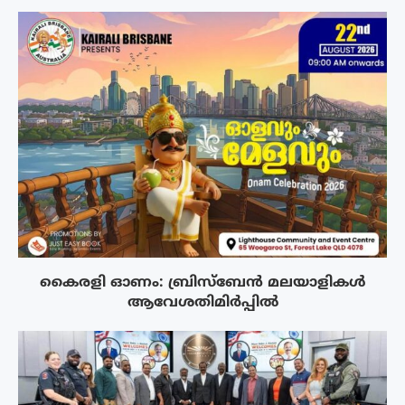
കൈരളി ഓണം: ബ്രിസ്ബേൻ മലയാളികൾ
ആവേശതിമിർപ്പിൽ