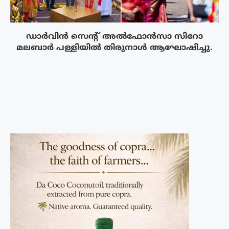
ഡാർവിൻ സെന്റ് അൽഫോൻസാ സിറോ
മലബാർ പള്ളിയിൽ തിരുനാൾ ആഘോഷിച്ചു.