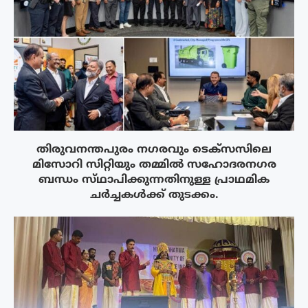
തിരുവനന്തപുരം നഗരവും ടെക്‌സസിലെ
മിസോറി സിറ്റിയും തമ്മിൽ സഹോദരനഗര
ബന്ധം സ്‌ഥാപിക്കുന്നതിനുള്ള പ്രാഥമിക
ചർച്ചകൾക്ക് തുടക്കം.