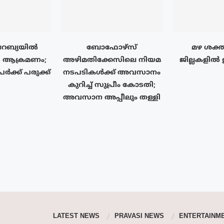
േബ്യയിൽ
ബോഫോഴ്‌സ്
മഴ ശക്ത
 ആക്രമണം;
അഴിമതിക്കേസിലെ നിയമ
ജില്ലകളിൽ
ർക്ക് പരുക്ക്
നടപടികൾക്ക് അവസാനം
കുറിച്ച് സുപ്രീം കോടതി;
അവസാന അപ്പീലും തള്ളി
LATEST NEWS
PRAVASI NEWS
ENTERTAINM