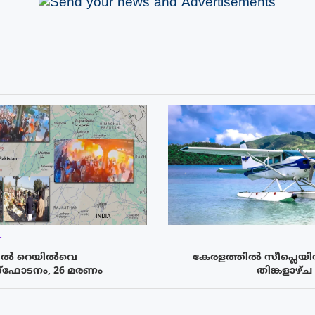
T
ിൽ റെയില്‍വെ
കേരളത്തിൽ സീപ്ലെയിന്
 സ്‌ഫോടനം, 26 മരണം
തിങ്കളാഴ്ച