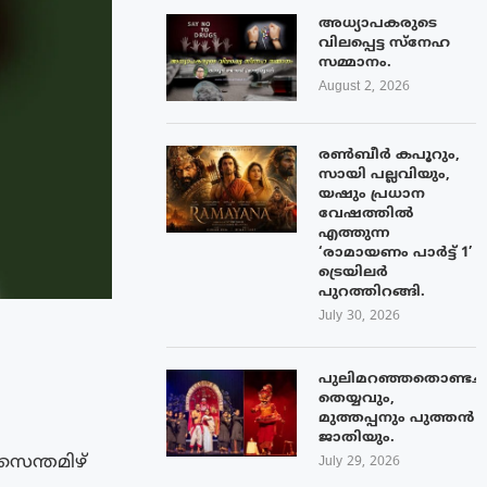
അധ്യാപകരുടെ
വിലപ്പെട്ട സ്നേഹ
സമ്മാനം.
August 2, 2026
രൺബീർ കപൂറും,
സായി പല്ലവിയും,
യഷും പ്രധാന
വേഷത്തിൽ
എത്തുന്ന
‘രാമായണം പാർട്ട് 1’
ട്രെയിലർ
പുറത്തിറങ്ങി.
July 30, 2026
പുലിമറഞ്ഞതൊണ്ടച്
തെയ്യവും,
മുത്തപ്പനും പുത്തൻ
ജാതിയും.
സെന്തമിഴ്
July 29, 2026