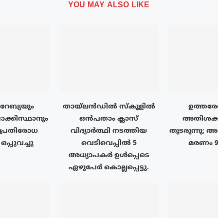
YOU MAY ALSO LIKE
േബ്യയും
തായ്‌ലൻഡിൽ സ്കൂളിൽ
ഉത്തരേ
ാക്കിസ്ഥാനും
ഒൻപതാം ക്ലാസ്
അതിശക്
പ്രതിരോധ
വിദ്യാർത്ഥി നടത്തിയ
തുടരുന്നു; 
പ്പുവച്ചു
വെടിവെപ്പിൽ 5
മരണം 
അധ്യാപകർ ഉൾപ്പെടെ
ഏഴുപേർ കൊല്ലപ്പെട്ടു.