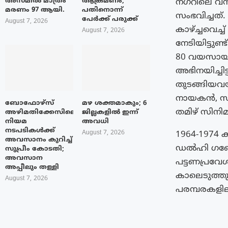
അസമിൽ മാത്രം
ആക്രമണം;
നഗറിലെ വസ
മരണം 97 ആയി.
പതിനൊന്ന്
സംഭവിച്ചത്.
പേർക്ക് പരുക്ക്
August 7, 2026
കാഴ്ച്ചവെച
August 7, 2026
നേടിയിട്ടു
80 വയസായിരു
അഭിനയിച്ചിട
തുടങ്ങിയവ
നായകൻ, സത
ബോഫോഴ്‌സ്
മഴ ശക്തമാകും; 6
തമിഴ് സിനിമക
അഴിമതിക്കേസിലെ
ജില്ലകളിൽ ഇന്ന്
നിയമ
അവധി
നടപടികൾക്ക്
August 7, 2026
1964-1974
അവസാനം കുറിച്ച്
ഡൽഹി ​ഗണേ
സുപ്രീം കോടതി;
അവസാന
പട്ടണപ്രവേ
അപ്പീലും തള്ളി
കാലെടുത്തു
August 7, 2026
പരമ്പരകളിലു