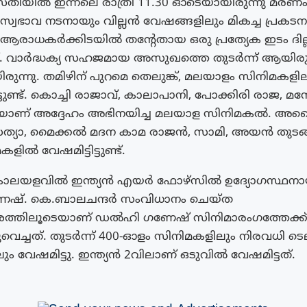
തിയിൽ ഇന്നലെ രാത്രി 11.30 ഓടെയായിരുന്നു മരണ
 സ്വഭാവ നടനായും വില്ലൻ വേഷങ്ങളിലും മികച്ച പ്രകടന
്ച് ആരാധകർക്കിടയിൽ തൻ്റേതായ ഒരു പ്രത്യേക ഇടം ദില
ണ്ട്. വാർദ്ധക്യ സഹജമായ അസുഖത്തെ തുടർന്ന് ആയിരുന്
ന്നു. തമിഴിന് ​​പുറമെ തെലുങ്ക്, മലയാളം സിനിമകളില
്ടുണ്ട്. കൊച്ചി രാജാവ്, കാലാപാനി, പോക്കിരി രാജ, 
യാണ് അദ്ദേഹം അഭിനയിച്ച മലയാള സിനിമകൽ. അവ്വ
്യാ, മൈക്കൽ മദന കാമ രാജൻ, സാമി, അയൻ തുടങ്
ളിൽ വേഷമിട്ടിട്ടുണ്ട്.
 കാലയളവിൽ ഇന്ത്യൻ എയർ ഫോഴ്സിൽ ഉദ്യോ​ഗസ്ഥനായ
ഷ്. കെ.ബാലചന്ദർ സംവിധാനം ചെയ്ത
ശത്തിലൂടെയാണ് ഡൽഹി ​ഗണേഷ് സിനിമാരം​ഗത്തേക്ക
വെച്ചത്. തുടർന്ന് 400-ഓളം സിനിമകളിലും നിരവധി 
ം വേഷമിട്ടു. ഇന്ത്യൻ 2വിലാണ് ഒടുവിൽ വേഷമിട്ടത്.