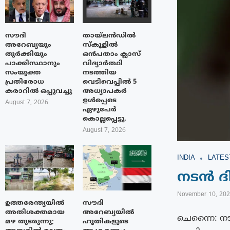
സൗദി
തായ്‌ലൻഡിൽ
അറേബ്യയും
സ്കൂളിൽ
തുർക്കിയും
ഒൻപതാം ക്ലാസ്
പാക്കിസ്ഥാനും
വിദ്യാർത്ഥി
സംയുക്ത
നടത്തിയ
പ്രതിരോധ
വെടിവെപ്പിൽ 5
കരാറിൽ ഒപ്പുവച്ചു
അധ്യാപകർ
ഉൾപ്പെടെ
August 7, 2026
ഏഴുപേർ
കൊല്ലപ്പെട്ടു.
August 7, 2026
INDIA
LATES
നടൻ ദി
November 10, 20
ഉത്തരേന്ത്യയിൽ
സൗദി
അതിശക്തമായ
അറേബ്യയിൽ
ചെന്നൈ: നട
മഴ തുടരുന്നു;
ഹൂതികളുടെ