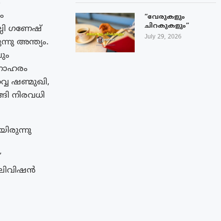
ം
ം
“വേരുകളും
ചിറകുകളും”
്ലി ഗണേഷ്
July 29, 2026
നു അന്ത്യം.
ും
മനോഹരം
ൈ ഷണ്മുഖി,
ങി നിരവധി
ിരുന്നു
്
ടെലിവിഷൻ