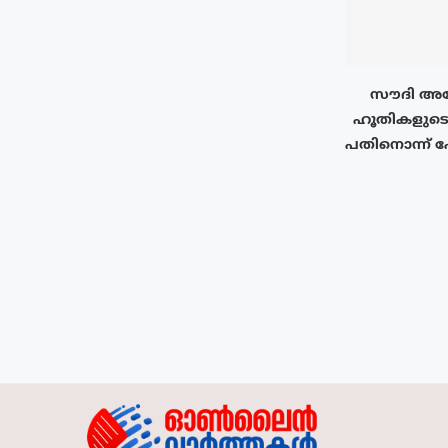
സൗദി അറ
ഹൂതികളുടെ
പതിനൊന്ന് പേ