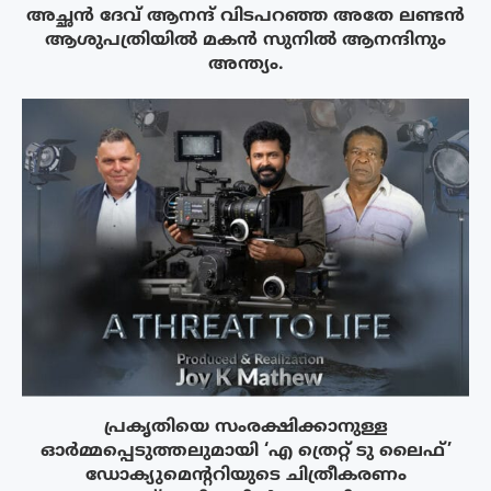
അച്ഛൻ ദേവ് ആനന്ദ് വിടപറഞ്ഞ അതേ ലണ്ടൻ
ആശുപത്രിയിൽ മകൻ സുനിൽ ആനന്ദിനും
അന്ത്യം.
പ്രകൃതിയെ സംരക്ഷിക്കാനുള്ള
ഓർമ്മപ്പെടുത്തലുമായി ‘എ ത്രെറ്റ് ടു ലൈഫ്’
ഡോക്യുമെന്ററിയുടെ ചിത്രീകരണം