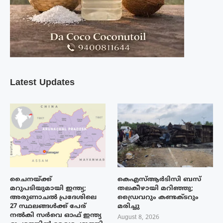
Latest Updates
ചൈനയ്ക്ക്
കെഎസ്ആർടിസി ബസ്
മറുപടിയുമായി ഇന്ത്യ;
തലകീഴായി മറിഞ്ഞു;
അരുണാചൽ പ്രദേശിലെ
ഡ്രൈവറും കണ്ടക്ടറും
27 സ്ഥലങ്ങൾക്ക് പേര്
മരിച്ചു
നൽകി സർവെ ഓഫ് ഇന്ത്യ
August 8, 2026