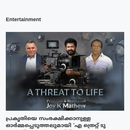
Entertainment
പ്രകൃതിയെ സംരക്ഷിക്കാനുള്ള
ഓർമ്മപ്പെടുത്തലുമായി ‘എ ത്രെറ്റ് ടു