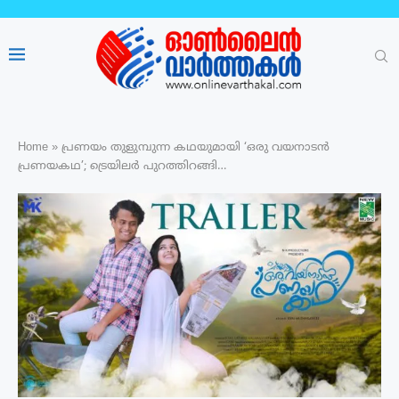
Home
»
പ്രണയം തുളുമ്പുന്ന കഥയുമായി ‘ഒരു വയനാടൻ
പ്രണയകഥ’; ട്രെയിലർ പുറത്തിറങ്ങി…