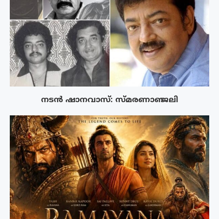
നടൻ ഷാനവാസ്: സ്മരണാഞ്ജലി