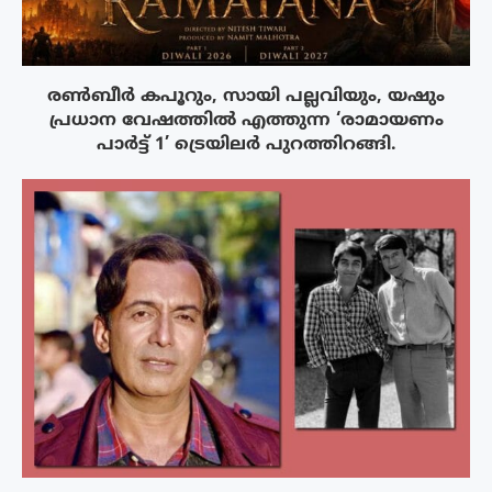
രൺബീർ കപൂറും, സായി പല്ലവിയും, യഷും
പ്രധാന വേഷത്തിൽ എത്തുന്ന ‘രാമായണം
പാർട്ട് 1’ ട്രെയിലർ പുറത്തിറങ്ങി.