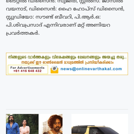
ടൈറ്റിൽ ഡിസൈൻ: സുജിത്, സ്റ്റിൽസ്: ജാസിൽ
വയനാട്, ഡിസൈൻ: ഹൈ ഹോപ്സ് ഡിസൈൻ,
സ്റ്റുഡിയോ: സൗണ്ട് ബീവറി, പി.ആർ.ഒ:
പി.ശിവപ്രസാദ് എന്നിവരാണ് മറ്റ് അണിയറ
പ്രവർത്തകർ.