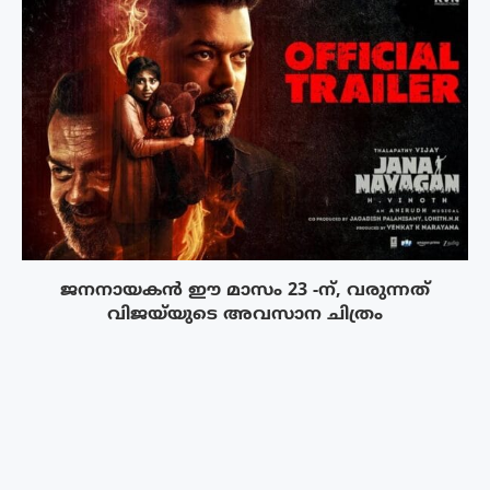
ജനനായകൻ ഈ മാസം 23 -ന്, വരുന്നത്
വിജയ്‌യുടെ അവസാന ചിത്രം