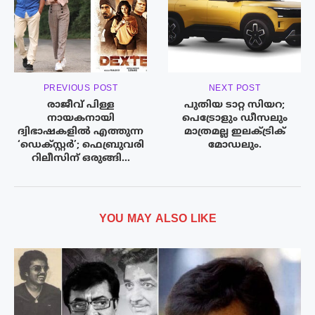
PREVIOUS POST
NEXT POST
രാജീവ് പിള്ള
പുതിയ ടാറ്റ സിയറ;
നായകനായി
പെട്രോളും ഡീസലും
ദ്വിഭാഷകളിൽ എത്തുന്ന
മാത്രമല്ല ഇലക്ട്രിക്
‘ഡെക്സ്റ്റർ’; ഫെബ്രുവരി
മോഡലും.
റിലീസിന് ഒരുങ്ങി…
YOU MAY ALSO LIKE