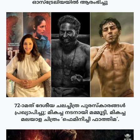
ഓസ്‌ട്രേലിയയിൽ ആരംഭിച്ചു
72-ാമത് ദേശീയ ചലച്ചിത്ര പുരസ്‌കാരങ്ങള്‍
പ്രഖ്യാപിച്ചു; മികച്ച നടനായി മമ്മൂട്ടി, മികച്ച
മലയാള ചിത്രം ‘ഫെമിനിച്ചി ഫാത്തിമ’.