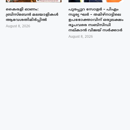
കൈരളി ഓണം:
പുരപ്പുറ സോളർ – പിഎം
ബ്രിസ്ബേൻ മലയാളികൾ
സൂര്യ ഘർ – തമിഴ്നാട്ടിലെ
ആവേശതിമിർപ്പിൽ
ഉപഭോക്താവിന് ഒരുലക്ഷം
രൂപവരെ സബ്സിഡി
August 8, 2026
നല്കാൻ വിജയ് സർക്കാർ
August 8, 2026