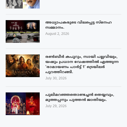
അധ്യാപകരുടെ വിലപ്പെട്ട സ്നേഹ
സമ്മാനം.
August 2, 2026
രൺബീർ കപൂറും, സായി പല്ലവിയും,
യഷും പ്രധാന വേഷത്തിൽ എത്തുന്ന
‘രാമായണം പാർട്ട് 1’ ട്രെയിലർ
പുറത്തിറങ്ങി.
July 30, 2026
പുലിമറഞ്ഞതൊണ്ടച്ചൻ തെയ്യവും,
മുത്തപ്പനും പുത്തൻ ജാതിയും.
July 29, 2026