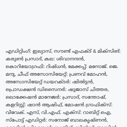
എഡിറ്റിംഗ്: ഇല്യാസ്, സൗണ്ട് എഫക്ട് & മിക്സിങ്:
കരുൺ പ്രസാദ്, കല: ശിവാനന്ദൻ,
കൊറിയോഗ്രഫി: റിഷ്ധൻ, മേക്കപ്പ്: മനോജ്‌. ജെ.
മനു, ചീഫ് അസോസിയേറ്റ്: പ്രണവ് മോഹൻ,
അസോസിയേറ്റ് ഡയറക്ടർ: ഷിൽട്ടൻ,
പ്രൊഡക്ഷൻ ഡിസൈനർ: ഷുജാസ് ചിത്തര,
ലൊക്കേഷൻ മാനേജർ: പ്രസാദ്, സന്തോഷ്‌,
കളറിസ്റ്റ്: ഷാൻ ആഷിഫ്, മോഷൻ ഗ്രാഫിക്സ്:
വിവേക്. എസ്, വി.എഫ്. എക്സ്: റാബിറ്റ് ഐ,
സ്പോട്ട് എഡിറ്റർ: സനോജ് ബാലകൃഷ്ണൻ,