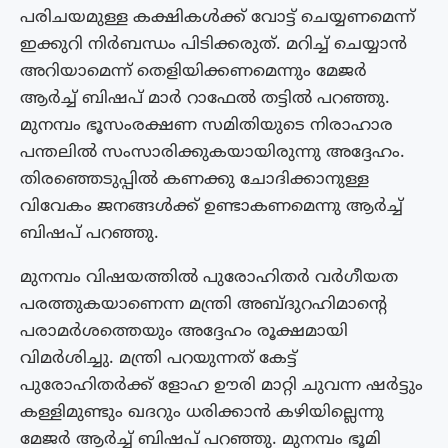
പരിചയമുള്ള കക്ഷികൾക്ക് വോട്ട് ചെയ്യണമെന്ന്
ഇക്കുറി നിർബന്ധം പിടിക്കരുത്. മറിച്ച് ചെയ്യാൻ
അറിയാമെന്ന് തെളിയിക്കണമെന്നും മേജർ
ആർച്ച് ബിഷപ് മാർ റാഫേൽ തട്ടിൽ പറഞ്ഞു.
മുനമ്പം ഭൂസംരക്ഷണ സമിതിയുടെ നിരാഹാര
പന്തലിൽ സംസാരിക്കുകയായിരുന്നു അദ്ദേഹം.
തിരഞ്ഞെടുപ്പിൽ കണക്കു ചോദിക്കാനുള്ള
വിവേകം ജനങ്ങൾക്ക് ഉണ്ടാകണമെന്നു ആർച്ച്
ബിഷപ് പറഞ്ഞു.
മുനമ്പം വിഷയത്തിൽ പുരോഹിതർ വർഗീയത
പരത്തുകയാണെന്ന മന്ത്രി അബ്ദുറഹിമാന്റെ
പരാമർശത്തെയും അദ്ദേഹം രൂക്ഷമായി
വിമർശിച്ചു. മന്ത്രി പറയുന്നത് കേട്ട്
പുരോഹിതർക്ക് ളോഹ ഊരി മാറ്റി ചുവന്ന ഷർട്ടും
കള്ളിമുണ്ടും ഖദറും ധരിക്കാൻ കഴിയില്ലെന്നു
മേജർ ആർച്ച് ബിഷപ് പറഞ്ഞു. മുനമ്പം ഭൂമി