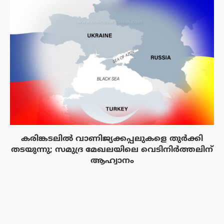
കരിങ്കടലിൽ വാണിജ്യക്കപ്പലുകളെ തുർക്കി
തടയുന്നു; സമുദ്ര മേഖലയിലെ വെടിനിർത്തലിന്
ആഹ്വാനം