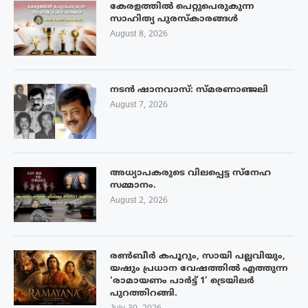
കേരളത്തിൽ പെറ്റുപെരുകുന്ന
സാഹിത്യ പുരസ്‌കാരങ്ങൾ
August 8, 2026
നടൻ ഷാനവാസ്: സ്മരണാഞ്ജലി
August 7, 2026
അധ്യാപകരുടെ വിലപ്പെട്ട സ്നേഹ
സമ്മാനം.
August 2, 2026
രൺബീർ കപൂറും, സായി പല്ലവിയും,
യഷും പ്രധാന വേഷത്തിൽ എത്തുന്ന
‘രാമായണം പാർട്ട് 1’ ട്രെയിലർ
പുറത്തിറങ്ങി.