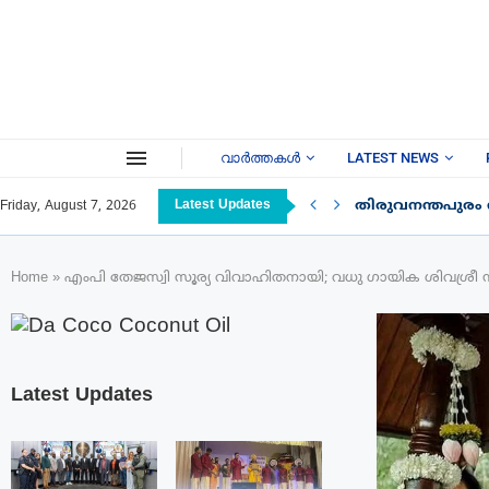
വാർത്തകൾ
LATEST NEWS
Latest Updates
തിരുവനന്തപുരം
Friday, August 7, 2026
Home
»
എംപി തേജസ്വി സൂര്യ വിവാഹിതനായി; വധു ഗായിക ശിവശ്രീ സ്
Latest Updates