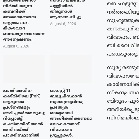
ഉപകരണങ്ങൾ
സിറോ മലബാർ
ബെം​ഗളൂരു:
നിർമ്മിക്കുന്ന
പള്ളിയിൽ
നർത്തകിയുമ
കമ്പനിക്ക്
തിരുനാൾ
നേരെയുണ്ടായ
ആഘോഷിച്ചു.
സുഹൃത്തുക്
ആക്രമണം;
August 6, 2026
കനകപുരിയില
ഭീകരവാദ
ബന്ധമുണ്ടോയെന്ന്
വിവാഹം. ബി
അന്വേഷണം.
ബി വൈ വിജയേ
August 6, 2026
പങ്കെടുത്തു.
സൂര്യ രണ്ട
വിവാഹാഘോഷ
കാർണാടിക് 
പാക് അധീന
ഓഗസ്റ്റ് 11
സ്‌കന്ദപ്
കശ്മീരിലെ (PoK)
ബലൂചിസ്ഥാൻ
ബിരുദം പൂർ
ആഭ്യന്തര
സ്വാതന്ത്ര്യദിനം;
പ്രശ്നങ്ങളും
പ്രത്യേക
അറിയിപ്പെട
അടിച്ചമർത്തലുകളും
രാജ്യമായി
സിനിമയിലെ
റിപ്പോർട്ട്
അംഗീകരിക്കണമെന്ന്
ചെയ്തതിന് അൽ
ലോകത്തോട്
ജസീറയ്‌ക്ക്
വിമോചന
പാക്കിസ്ഥാനിൽ
ഗ്രൂപ്പുകൾ.