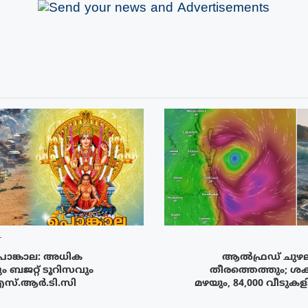
T
ൊങ്കാല: അധിക
ആൽഫ്രഡ് ചുഴലിക
 ബജറ്റ് ടൂറിസവും
തീരത്തെത്തും; ശക
എസ്.ആർ.ടി.സി
മഴയും, 84,000 വീടുക