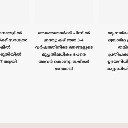
ാനങ്ങളിൽ
അജ്ഞതാർക്ക് പിന്നിൽ
തൃഷയ്ക
്ക് സാധ്യത:
ഇന്ത്യ; കഴിഞ്ഞ 3-4
ദ്വയാർഥ
മിൽ
വർഷത്തിനിടെ ഞങ്ങളുടെ
തമിഴ
െടുതിയിൽ
മുപ്പതിലധികം പേരെ
പ്രതിപക
87 ആയി
അവർ കൊന്നു: ലഷ്കർ
ഉദയനിധി 
നേതാവ്
കസ്റ്റഡിയ