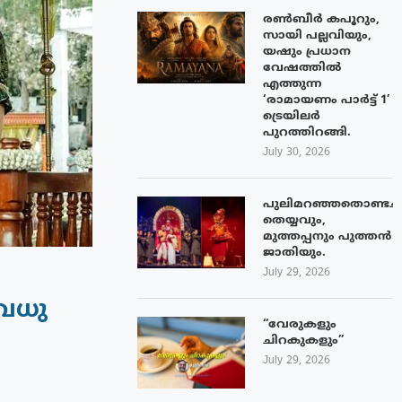
രൺബീർ കപൂറും,
സായി പല്ലവിയും,
യഷും പ്രധാന
വേഷത്തിൽ
എത്തുന്ന
‘രാമായണം പാർട്ട് 1’
ട്രെയിലർ
പുറത്തിറങ്ങി.
July 30, 2026
പുലിമറഞ്ഞതൊണ്ടച്
തെയ്യവും,
മുത്തപ്പനും പുത്തൻ
ജാതിയും.
July 29, 2026
 വധു
“വേരുകളും
ചിറകുകളും”
July 29, 2026