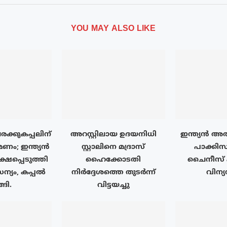
YOU MAY ALSO LIKE
ക്കുകപ്പലിന്
അറസ്റ്റിലായ ഉദയനിധി
ഇന്ത്യൻ അ
ണം; ഇന്ത്യൻ
സ്റ്റാലിനെ മദ്രാസ്
പാക്കിസ
ഷപ്പെടുത്തി
ഹൈക്കോടതി
ചൈനീസ് 
യം, കപ്പൽ
നിർദ്ദേശത്തെ തുടർന്ന്
വിന്യ
്ങി.
വിട്ടയച്ചു