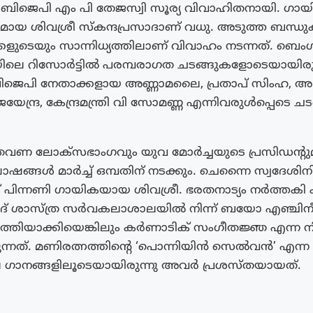
 ബിജെപി എം പി തേജസ്വി സൂര്യ വിവാഹിതനായി. ​ഗാ
ായ ശിവശ്രീ സ്‌കന്ദപ്രസാദാണ് വധു. അടുത്ത ബന്ധു
കളുടെയും സാന്നിധ്യത്തിലാണ് വിവാഹം നടന്നത്. ബെം
െ റിസോർട്ടിൽ പരമ്പരാ​ഗത ചടങ്ങുകളോടെയായിരുന
ജെപി നേതാക്കളായ അണ്ണാമലൈ, പ്രതാപ് സിംഹ, അമി
ന്ദ്ര, കേന്ദ്രമന്ത്രി വി സോമണ്ണ എന്നിവരുൾപ്പെടെ ച
ുതവണ ലോക്‌സഭാംഗവും യുവ മോർച്ചയുടെ പ്രസിഡന്റുമായി
ങ്ങൾ മാർച്ച് ഒമ്പതിന് നടക്കും. ചെന്നൈ സ്വദേശി
പിന്നണി ​ഗാ​യികയായ ശിവശ്രീ. ഭരതനാട്യം നർത്തകി
രസാദ് ശാസ്ത്ര സർവകലാശാലയിൽ നിന്ന് ബയോ എഞ്ചി
ത്തിയാക്കിയെങ്കിലും ക‍ര്‍ണാടിക് സംഗീതജ്ഞ എന്ന
ുന്നത്. മണിരത്നത്തിന്റെ ‘പൊന്നിയിൻ സെൽവൻ’ എന്ന
 ഗാനങ്ങളിലൂടെയായിരുന്നു അവർ പ്രശസ്തയായത്.