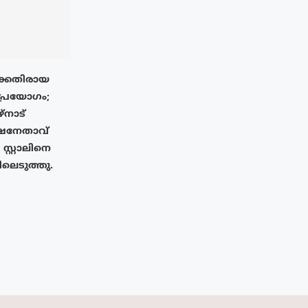
്കെതിരായ
 പ്രയോഗം;
്നാട്
്ഷനേതാവ്
സ്റ്റാലിനെ
ിലെടുത്തു.