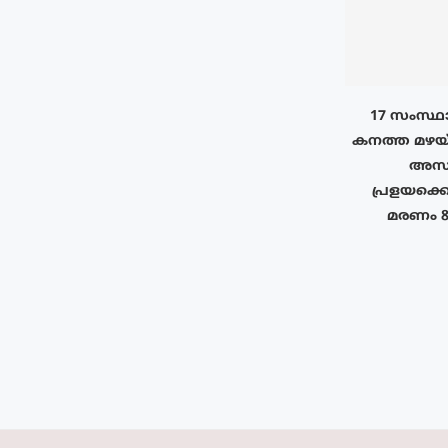
17 സംസ്ഥ
കനത്ത മഴയ്ക
അസ
പ്രളയക്ക
മരണം 