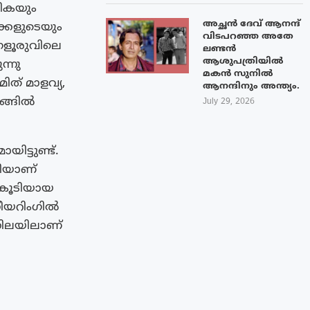
യികയും
അച്ഛൻ ദേവ് ആനന്ദ്
ക്കളുടെയും
വിടപറഞ്ഞ അതേ
​ഗളൂരുവിലെ
ലണ്ടൻ
ആശുപത്രിയിൽ
്നു
മകൻ സുനിൽ
ത് മാളവ്യ,
ആനന്ദിനും അന്ത്യം.
ടങ്ങിൽ
July 29, 2026
ട്ടുണ്ട്.
നിയാണ്
 കൂടിയായ
നീയറിംഗിൽ
 നിലയിലാണ്