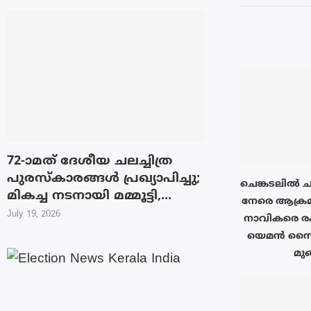
72-ാമത് ദേശീയ ചലച്ചിത്ര
പുരസ്‌കാരങ്ങള്‍ പ്രഖ്യാപിച്ചു;
ചെങ്കടലിൽ ചര
മികച്ച നടനായി മമ്മൂട്ടി,...
നേരെ ആക്രമ
July 19, 2026
നാവികരെ രക്
യെമൻ സൈന്
മുങ