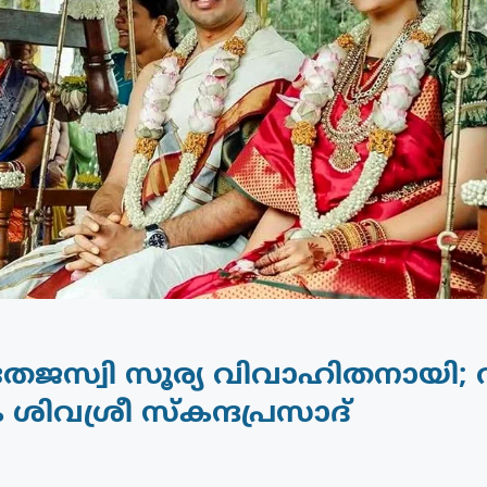
തേജസ്വി സൂര്യ വിവാഹിതനായി;
ശിവശ്രീ സ്‌കന്ദപ്രസാദ്