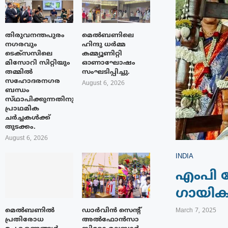
തിരുവനന്തപുരം
മെൽബണിലെ
നഗരവും
ഹിന്ദു ധർമ്മ
ടെക്‌സസിലെ
കമ്മ്യൂണിറ്റി
മിസോറി സിറ്റിയും
ഓണാഘോഷം
തമ്മിൽ
സംഘടിപ്പിച്ചു.
സഹോദരനഗര
August 6, 2026
ബന്ധം
സ്‌ഥാപിക്കുന്നതിനുള്ള
പ്രാഥമിക
ചർച്ചകൾക്ക്
തുടക്കം.
August 6, 2026
INDIA
എംപി 
ഗായിക 
മെൽബണിൽ
ഡാർവിൻ സെന്റ്
March 7, 2025
പ്രതിരോധ
അൽഫോൻസാ