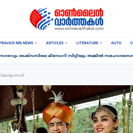
PRAVASI NRI NEWS
ARTICLES
LITERATURE
AUTO
C
 നഗരവും ടെക്‌സസിലെ മിസോറി സിറ്റിയും തമ്മിൽ സഹോദരനഗര
‌കന്ദപ്രസാദ്