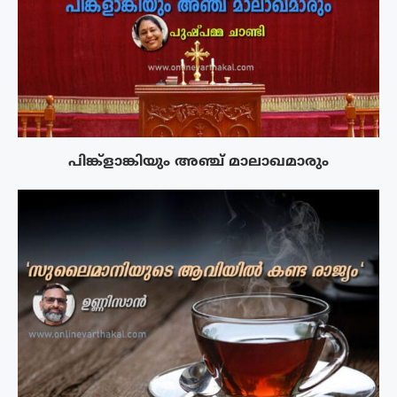
പിങ്ക്ളാങ്കിയും അഞ്ച് മാലാഖമാരും