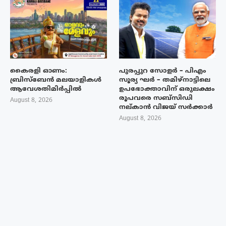
കൈരളി ഓണം:
പുരപ്പുറ സോളർ – പിഎം
ബ്രിസ്ബേൻ മലയാളികൾ
സൂര്യ ഘർ – തമിഴ്നാട്ടിലെ
ആവേശതിമിർപ്പിൽ
ഉപഭോക്താവിന് ഒരുലക്ഷം
രൂപവരെ സബ്സിഡി
August 8, 2026
നല്കാൻ വിജയ് സർക്കാർ
August 8, 2026