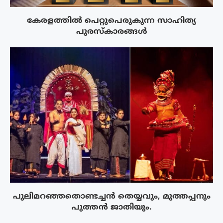
കേരളത്തിൽ പെറ്റുപെരുകുന്ന സാഹിത്യ
പുരസ്‌കാരങ്ങൾ
പുലിമറഞ്ഞതൊണ്ടച്ചൻ തെയ്യവും, മുത്തപ്പനും
പുത്തൻ ജാതിയും.