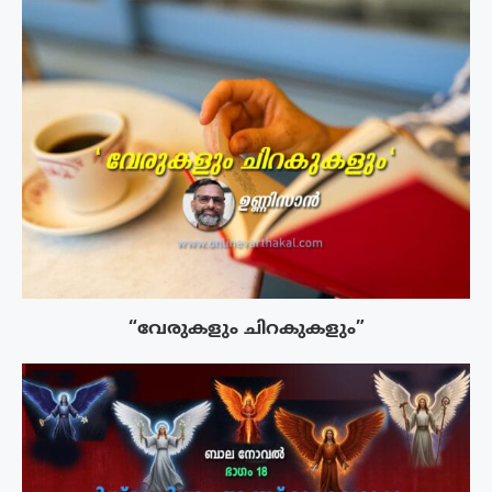
“വേരുകളും ചിറകുകളും”