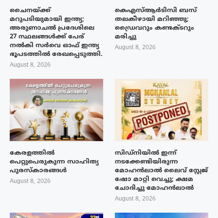
ചൈനയ്ക്ക്
കെഎസ്ആർടിസി ബസ്
മറുപടിയുമായി ഇന്ത്യ;
തലകീഴായി മറിഞ്ഞു;
അരുണാചൽ പ്രദേശിലെ
ഡ്രൈവറും കണ്ടക്ടറും
27 സ്ഥലങ്ങൾക്ക് പേര്
മരിച്ചു
നൽകി സർവെ ഓഫ് ഇന്ത്യ
August 8, 2026
ഭൂപടത്തിൽ രേഖപ്പെടുത്തി.
August 8, 2026
കേരളത്തിൽ
സിഡ്നിയിൽ ഇന്ന്
പെറ്റുപെരുകുന്ന സാഹിത്യ
നടക്കേണ്ടിയിരുന്ന
പുരസ്‌കാരങ്ങൾ
മോഹൻലാൽ ലൈവ് സ്റ്റേജ്
ഷോ മാറ്റി വെച്ചു; ക്ഷമ
August 8, 2026
ചോദിച്ചു മോഹൻലാൽ
August 8, 2026