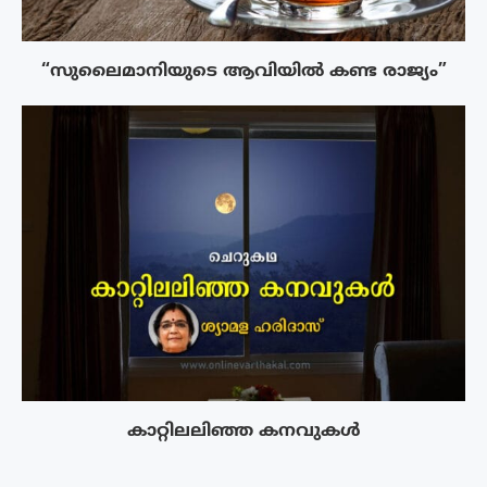
“സുലൈമാനിയുടെ ആവിയിൽ കണ്ട രാജ്യം”
കാറ്റിലലിഞ്ഞ കനവുകൾ