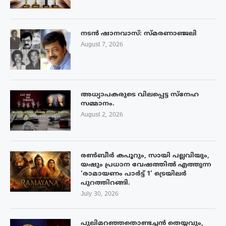
നടൻ ഷാനവാസ്: സ്മരണാഞ്ജലി
August 7, 2026
അധ്യാപകരുടെ വിലപ്പെട്ട സ്നേഹ
സമ്മാനം.
August 2, 2026
രൺബീർ കപൂറും, സായി പല്ലവിയും,
യഷും പ്രധാന വേഷത്തിൽ എത്തുന്ന
‘രാമായണം പാർട്ട് 1’ ട്രെയിലർ
പുറത്തിറങ്ങി.
July 30, 2026
പുലിമറഞ്ഞതൊണ്ടച്ചൻ തെയ്യവും,