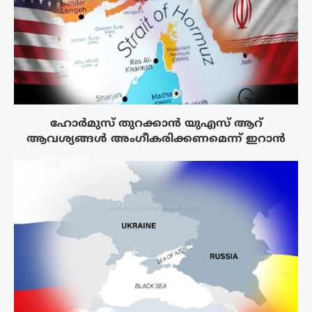
ഹോർമുസ് തുറക്കാൻ യുഎസ് ആറ്
ആവശ്യങ്ങൾ അംഗീകരിക്കണമെന്ന് ഇറാൻ