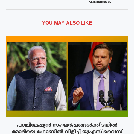
ഫലങ്ങൾ.
YOU MAY ALSO LIKE
പശ്ചിമേഷ്യന്‍ സംഘര്‍ഷങ്ങള്‍ക്കിടയിൽ
മോദിയെ ഫോണില്‍ വിളിച്ച് യുഎസ് വൈസ്