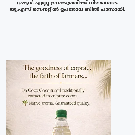
റഷ്യൻ എണ്ണ ഇറക്കുമതിക്ക് നിരോധനം:
യു.എസ് സെനറ്റിൽ ഉപരോധ ബിൽ പാസായി.