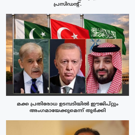
പ്രസിഡന്റ്.
മക്ക പ്രതിരോധ ഉടമ്പടിയിൽ ഈജിപ്റ്റും
അംഗമായേക്കുമെന്ന് തുർക്കി