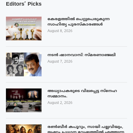
Editors’ Picks
കേരളത്തിൽ പെറ്റുപെരുകുന്ന
സാഹിത്യ പുരസ്‌കാരങ്ങൾ
August 8, 2026
നടൻ ഷാനവാസ്: സ്മരണാഞ്ജലി
August 7, 2026
അധ്യാപകരുടെ വിലപ്പെട്ട സ്നേഹ
സമ്മാനം.
August 2, 2026
രൺബീർ കപൂറും, സായി പല്ലവിയും,
യഷും പ്രധാന വേഷത്തിൽ എത്തുന്ന