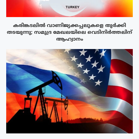
കരിങ്കടലിൽ വാണിജ്യക്കപ്പലുകളെ തുർക്കി
തടയുന്നു; സമുദ്ര മേഖലയിലെ വെടിനിർത്തലിന്
ആഹ്വാനം