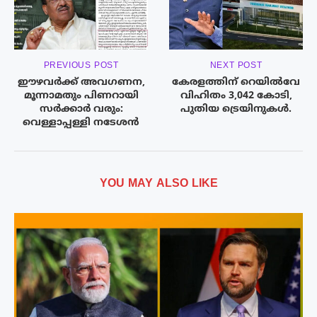
PREVIOUS POST
NEXT POST
ഈഴവർക്ക് അവ​ഗണന,
കേരളത്തിന് റെയിൽവേ
മൂന്നാമതും പിണറായി
വിഹിതം 3,042 കോടി,
സർക്കാർ വരും:
പുതിയ ട്രെയിനുകൾ.
വെള്ളാപ്പള്ളി നടേശൻ
YOU MAY ALSO LIKE