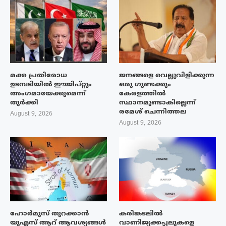
മക്ക പ്രതിരോധ
ജനങ്ങളെ വെല്ലുവിളിക്കുന്ന
ഉടമ്പടിയിൽ ഈജിപ്റ്റും
ഒരു ഗുണ്ടക്കും
അംഗമായേക്കുമെന്ന്
കേരളത്തിൽ
തുർക്കി
സ്ഥാനമുണ്ടാകില്ലെന്ന്
രമേശ് ചെന്നിത്തല
August 9, 2026
August 9, 2026
ഹോർമുസ് തുറക്കാൻ
കരിങ്കടലിൽ
യുഎസ് ആറ് ആവശ്യങ്ങൾ
വാണിജ്യക്കപ്പലുകളെ