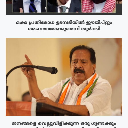
മക്ക പ്രതിരോധ ഉടമ്പടിയിൽ ഈജിപ്റ്റും
അംഗമായേക്കുമെന്ന് തുർക്കി
ജനങ്ങളെ വെല്ലുവിളിക്കുന്ന ഒരു ഗുണ്ടക്കും