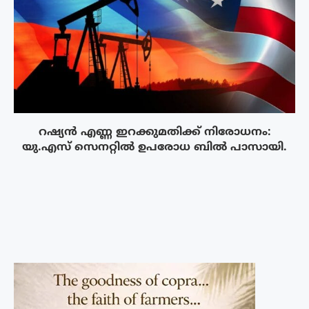
റഷ്യൻ എണ്ണ ഇറക്കുമതിക്ക് നിരോധനം:
യു.എസ് സെനറ്റിൽ ഉപരോധ ബിൽ പാസായി.