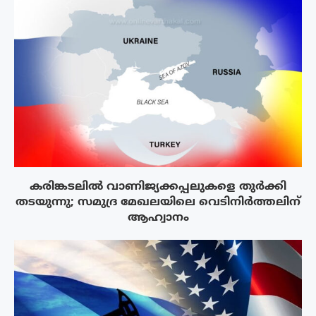
കരിങ്കടലിൽ വാണിജ്യക്കപ്പലുകളെ തുർക്കി
തടയുന്നു; സമുദ്ര മേഖലയിലെ വെടിനിർത്തലിന്
ആഹ്വാനം