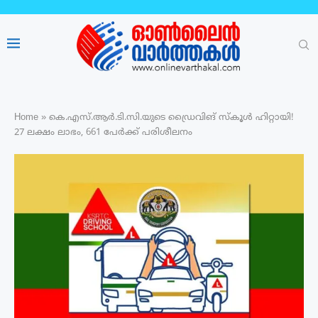
Home
»
കെ.എസ്.ആർ.ടി.സി.യുടെ ഡ്രൈവിങ് സ്കൂൾ ഹിറ്റായി!
27 ലക്ഷം ലാഭം, 661 പേർക്ക് പരിശീലനം