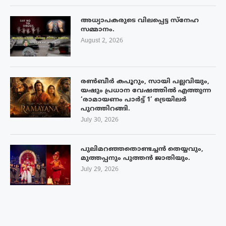
അധ്യാപകരുടെ വിലപ്പെട്ട സ്നേഹ
സമ്മാനം.
August 2, 2026
രൺബീർ കപൂറും, സായി പല്ലവിയും,
യഷും പ്രധാന വേഷത്തിൽ എത്തുന്ന
‘രാമായണം പാർട്ട് 1’ ട്രെയിലർ
പുറത്തിറങ്ങി.
July 30, 2026
പുലിമറഞ്ഞതൊണ്ടച്ചൻ തെയ്യവും,
മുത്തപ്പനും പുത്തൻ ജാതിയും.
July 29, 2026