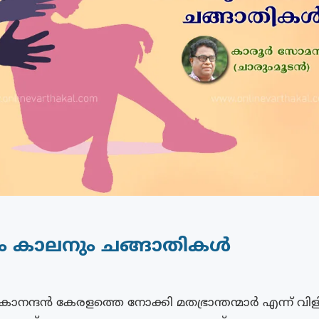
ം കാലനും ചങ്ങാതികൾ
കാനന്ദൻ കേരളത്തെ നോക്കി മതഭ്രാന്തന്മാർ എന്ന് വിളി