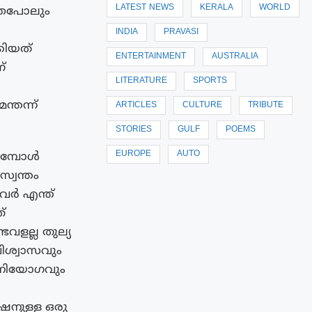
LATEST NEWS
KERALA
WORLD
്തെപോലും
INDIA
PRAVASI
കിയത്
ENTERTAINMENT
AUSTRALIA
്
LITERATURE
SPORTS
്തന്ന്
ARTICLES
CULTURE
TRIBUTE
STORIES
GULF
POEMS
EUROPE
AUTO
ുമ്പോൾ
സ്വന്തം
വർ എന്ത്
്
ടവളല്ല തുല്യ
ിശ്വാസവും
ർവിനിയോഗവും
റേഷനുള്ള ഒരു