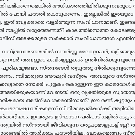
 നീതി ലഭിക്കണമെങ്കിൽ അധികാരത്തിലിരിക്കുന്നവരുടെ
ിൽ പോയി പരാതി കൊടുക്കണം. ഇല്ലെങ്കിൽ ഇരയുടെ
ില്ല. ഇത് വേട്ടക്കാരെ വളർത്തുന്ന സംവിധാനമാണ്. 
തി നടപ്പിൽ വരുത്തേണ്ടത്? കാലത്തിനൊത്ത കോലങ്ങ
ലീസ് അടക്കമുള്ള സർക്കാർ സംവിധാനങ്ങൾ എന്തിന
െ വസ്ത്രധാരണത്തിൽ സവർണ്ണ മേലാളന്മാർ, ഒളിഞ്ഞും
ന്നവർ അവളുടെ കവിളെല്ലുകൾ ഉന്തിനിൽക്കുന്നുണ്ടോ
 പുരികമുണ്ടോ, സ്‌തനങ്ങൾ തുടുത്തു നിൽക്കുന്നുണ്ടോ
കണം. നടിമാരുടെ അരമുറി വസ്ത്രം, അവരുടെ നഗ്‌ന
വെട്ടാതെ നോക്കി പുളകം കൊള്ളുന്ന ഈ കാമരോഗി
യ്ക്കുകയാണ് വേണ്ടത്. ഒരു വ്യക്തിയുടെ സ്വാതന്ത്
രികമായ അഭിനിവേശമെന്തിനാണ്? ഈ രണ്ട് കൂട്ടരു
ടവേഷധാരികളെന്ന് സിനിമാപ്രേമികൾക്ക് അറിയില്ല
ർക്കറിയാം. ഇവരുടെ ഉദ്ഘാടന പരിപാടികളിൽ കൂട്ടം ക
ത്യയിൽ നഗ്‌നരായി ജീവിക്കുന്ന ഒരുപറ്റമാളുകളില്ലേ
ശങ്ങളിൽ ആർക്കും പരാതിയില്ല. ലോകമെങ്ങും സ്ത