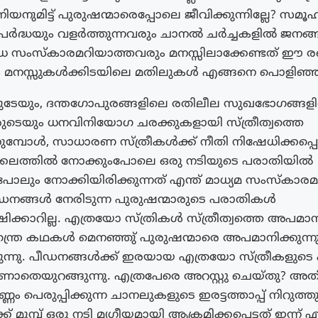
ിയനുമിട്ട് പുരുഷന്മാരെപ്പോലെ ജീവിക്കുന്നില്ലേ? സമ
സ്‌പർദ്ധയും വളർത്തുന്നവരും ചാനൽ ചർച്ചകളിൽ ജനങ്
ംസ്‌കാരമറിയാത്തവരും മനസ്സിലാക്കേണ്ടത് ഈ രണ
യും മനസ്സുകൾക്കിടയിലെ മതിലുകൾ എങ്ങനെ പൊളിഞ്ഞ
ാരുടേയും, ദന്തഗോപുരങ്ങളിലെ രതിലീല സുഖഭോഗങ്ങള
ുടെയും ധനവിനിയോഗ ചരക്കുകളായി സ്ത്രീത്വത്തെ
മ്പോൾ, സാധാരണ സ്ത്രീകൾക്ക് നീതി നിഷേധിക്കപ്പ
ടക്കലത്തിൽ നോക്കുംപോലെ ഒരു നടിയുടെ പരാതിയിൽ
ും നോക്കിയിരിക്കുന്നത് എന്ത് മാധ്യമ സംസ്‌കാര
ഡനങ്ങൾ നേരിടുന്ന പുരുഷന്മാരുടെ പരാതികൾ
ക്കാറില്ല. എത്രയോ സ്ത്രികൾ സ്ത്രീത്വത്തെ അപമാനി
്ത്ര കഥകൾ മെനഞ്ഞു് പുരുഷന്മാരെ അപമാനിക്കുന്നു
ുന്നു. പീഡനങ്ങൾക്ക് ഇരയായ എത്രയോ സ്ത്രീകളുട
ാണാതെയുറങ്ങുന്നു. എത്രപേരെ അറസ്റ്റു ചെയ്‌തു? അത
്ണം പെരുപ്പിക്കുന്ന ചാനലുകളുടെ ഇരട്ടത്താപ്പ് നിറുത്ത
 മുമ്പ് ഒരു നടി മൃഗീയമായി ആക്രമിക്കപ്പെട്ടത് ഇന്ന്