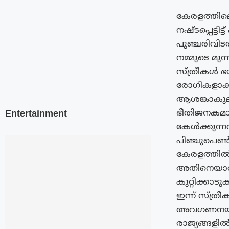
കേരളത്തില
നഷ്ടപ്പെട്
പുഞ്ചരിവി
നമ്മുടെ മുന
സ്ത്രീകൾ ഭ
രോഗികളാക്ക
ആശങ്കാകുല
ഭീതിജനകമായ
Entertainment
കേൾക്കുന്
പിഞ്ചുപെൺക
കേരളത്തിൽ 
അതിനെയാരും
കുറ്റിക്കാട
ഇന്ന് സ്ത്ര
അവഗണനയാണ്
രാജ്യങ്ങളി