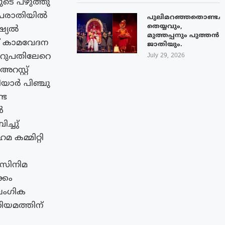
രുടെ പഴുത്തു
 പരാതിയിൽ
പുലിമറഞ്ഞതൊണ്ടച്
തെയ്യവും,
ഷ്യൽ
മുത്തപ്പനും പുത്തൻ
ക് കാമവേദന
ജാതിയും.
അറുപതിലേറെ
July 29, 2026
റസ്റ്റ്
ിയാർ പിഞ്ചു
്ട
ൾ
്ചു്
 കമ്മിറ്റി
 സിനിമ
്കം
ൈംഗിക
നിയമത്തിന്