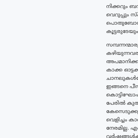
നിക്കറും ബന
വെറുപ്പും 
പൊതുബോധ സ
കൂട്ടരുടേ
സമ്പന്നന്മ
കഴിയുന്നവര
അപമാനിക്കു
കാക്ക ഓട്
ചാനലുകൾപോല
ഇങ്ങനെ പീ
കൊട്ടിഘോഷി
പേരിൽ കുതന
കേസെടുക്ക
വെളിച്ചം ക
നേരമില്ല. എണ
വർഷങ്ങൾക്ക്