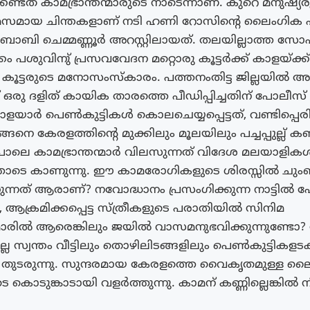
്കേണ്ടത് കാമഭ്രാന്തന്മാരുടെ നാടെന്നാണ്. കുറെ മനുഷ്യ
മസമായ ചിന്തകളാണ് നടി ഹണി റോസിന്റെ ലൈംഗിക
ോബി ചെമ്മണ്ണൂർ അറസ്റ്റിലായത്. തലയില്ലാത്ത സോ
ം പശുവിനു് പ്രസവവേദന മറ്റൊരു കൂട്ടർക്ക് കാളയ്ക്
ൂട്ടരുടെ മനോസംസ്കാരം. പത്തനംതിട്ട ജില്ലയിൽ 
 ഒരു ദളിത് കായിക താരത്തെ പീഡിപ്പിച്ചതിന് പോലീസ് അ
വാളയാർ പെൺകുട്ടികൾ കൊലചെയ്യപ്പെട്ടത്, വണ്ടിപ്പെര
 കേരളത്തിൻ്റെ മുക്കിലും മൂലയിലും പച്ചപ്പുല്ല് കണ
ലെ കാമഭ്രാന്തന്മാർ വിലസുന്നത് വിദേശ മലയാളിക
ോടെ കാണുന്നു. ഈ കാമരോഗികളുടെ ശിരസ്സിൽ ചുംബിച
്നത് ആരാണ്? നവോദ്ധാനം പ്രസംഗിക്കുന്ന നാട്ടിൽ ഹേമ
്ട, ആക്രമിക്കപ്പെട്ട സ്ത്രീകളുടെ പരാതിയിൽ സിനിമ
ന്മാരിൽ ആരെങ്കിലും ജയിൽ വാസമനുഭവിക്കുന്നുണ്ടോ?
ല്ല സ്വന്തം വീട്ടിലും തൊഴിലിടങ്ങളിലും പെൺകുട്ടികളടക
തുടരുന്നു. സുന്ദരമായ കേരളത്തെ വൈകൃതമുള്ള ല
 കൊടുങ്കാടായി വളർത്തുന്നു. കാമന് കണ്ണില്ലെങ്കിൽ 