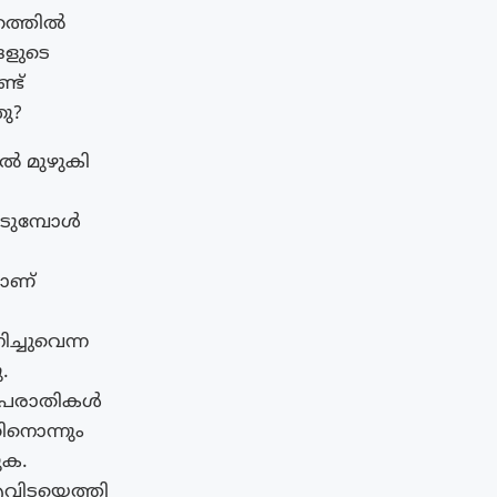
ൂഹത്തിൽ
ങളുടെ
്ട്
ു?
ിൽ മുഴുകി
െടുമ്പോൾ
മാണ്
ച്ചുവെന്ന
.
െ പരാതികൾ
ിനൊന്നും
ുക.
 എവിടയെത്തി