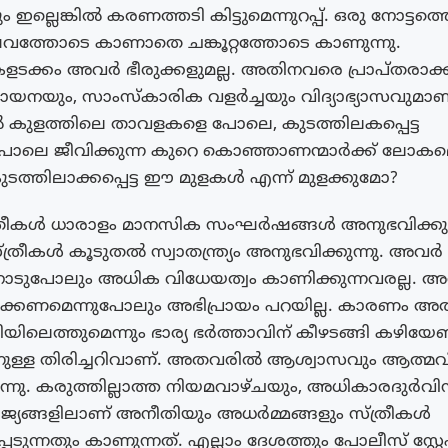
ല്ലെങ്കിൽ കരണത്തടി കിട്ടുമെന്നുറപ്പ്. ഒരു നോട്ടത
്തോടെ കാണാതെ ചങ്കൂറ്റത്തോടെ കാണുന്നു.
ളടക്കം അവർ ഭീരുക്കളുമല്ല. അതിനവരെ പ്രാപ്‌തരാക്
നയും, സാംസ്‌കാരിക വളർച്ചയും വിദ്യാഭ്യാസവുമാണ
 കുളത്തിലെ താവളകളെ പോലെ, കുടത്തിലകപ്പെട്ട
ലെ ജീവിക്കുന്ന കുറെ കൊഞ്ഞാണന്മാർക്ക് ലോകമെന
ുടത്തിലാക്കപ്പെട്ട ഈ മുളകൾ എന്ന് മുളക്കുമോ?
്ത്രീകൾ ധാരാളം മാനസിക സംഘർഷങ്ങൾ അനുഭവിക്ക
്ത്രീകൾ കൂടുതൽ സ്വാതന്ത്ര്യം അനുഭവിക്കുന്നു. അവർ 
ോടുപോലും അധിക വിധേയത്വം കാണിക്കുന്നവരല്ല. അ
ിക്കണമെന്നുപോലും അഭിപ്രായം പറയില്ല. കാരണം അത
ിയിലെത്തുമെന്നും ഭാര്യ ഭർത്താവിന് കീഴടങ്ങി കഴിയേണ്
്നുള്ള തിരിച്ചറിവാണ്. അതവരിൽ ആശ്വാസവും ആത്മവ
്കുന്നു. കരുത്തില്ലാത്ത നിയമവാഴ്‌ചയും, അധികാരദു
രാജ്യങ്ങളിലാണ് അനീതിയും അധർമ്മങ്ങളും സ്ത്രീകൾ
പ്പെടുന്നതും കാണുന്നത്. എല്ലാം ദേശത്തും പോലീസ് സ്റ്