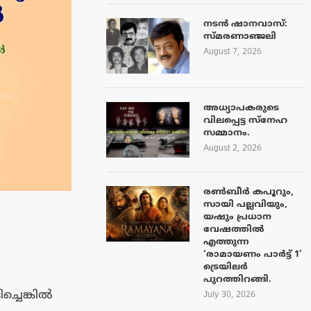
നടൻ ഷാനവാസ്:
സ്മരണാഞ്ജലി
August 7, 2026
അധ്യാപകരുടെ
വിലപ്പെട്ട സ്നേഹ
സമ്മാനം.
August 2, 2026
രൺബീർ കപൂറും,
സായി പല്ലവിയും,
യഷും പ്രധാന
വേഷത്തിൽ
എത്തുന്ന
‘രാമായണം പാർട്ട് 1’
ട്രെയിലർ
പുറത്തിറങ്ങി.
ച്ചെങ്കിൽ
July 30, 2026