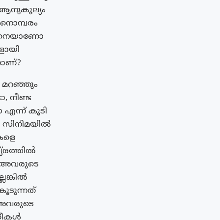
 ആനുകൂല്യം
 നൊമ്പരം
ഇങ്ങനെയാണോ
ളായി
ാണ്?
 മറഞ്ഞും
, നീണ്ട
 എന്ന് കൂടി
ത സിനിമയിൽ
കളെ
യ്രത്തിൽ
ം അവരുടെ
െങ്കിൽ
ൂടുന്നത്
? അവരുടെ
്രീകൾ