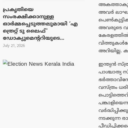
അകത്താകും ഇ
പ്രകൃതിയെ
അവർ ലാഘവത
സംരക്ഷിക്കാനുള്ള
പെൺകുട്ടിക
ഓർമ്മപ്പെടുത്തലുമായി ‘എ
അവരുടെ വായ
ത്രെറ്റ് ടു ലൈഫ്’
കേരളത്തിൽ
ഡോക്യുമെന്ററിയുടെ...
വിത്തുകൾപോ
July 21, 2026
അറിയില്ല. ക
ഇന്ത്യൻ സ
പാശ്ചാത്യ സ
ഭർത്താവിന
വസ്ത്രം ധര
പൊട്ടിത്തെറ
പങ്കാളിയെന
വർദ്ധിപ്പിക
നടക്കുന്ന 
പീഡിപ്പിക്ക