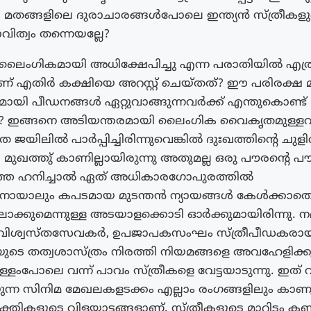
ു? മതങ്ങളിലെ ദുരാചാരങ്ങൾപോലെ ഇന്ത്യൻ സ്ത്രീകളു
ിത്വം തന്നെയല്ലേ?
 ലൈംഗികമായി അധിക്ഷേപിച്ചു എന്ന പരാതിയിൽ എത്
് എതിർ കക്ഷിയെ അറസ്റ്റ് ചെയ്‌തത്‌? ഈ പരിരക്ഷ
ായി പീഡനങ്ങൾ ഏറ്റുവാങ്ങുന്നവർക്ക് എന്തുകൊണ്ട്
ില്ല? ഇങ്ങനെ അടിയന്തരമായി ലൈംഗിക വൈകൃതമുള്ളവ
 ജയിലിൽ പാർപ്പിച്ചിരിന്നുവെങ്കിൽ ദുഃഖത്തിൻ്റെ ചു
 മുഖത്തു് കാണില്ലായിരുന്നു അതുമല്ല ഒരു പൗരൻ്റെ പ
്യത്തെ ഹനിച്ചാൽ ഏത് അധികാരഗോപുരത്തിൽ
നവനായാലും കപടമായ മുടന്തൻ ന്യായങ്ങൾ കേൾക്കാത
ിലാക്കുമെന്നുള്ള അടയാളക്കൊടി ഓർക്കുമായിരിന്നു. ന
 വിശ്വസ്‌തസേവകർ, ഉപജാപകസംഘം സ്ത്രീപീഡകര
ുടെ തത്വശാസ്ത്രം നിരത്തി നിയമങ്ങളെ അവഹേളിക്ക
ളംപോലെ വന്ന് പാവം സ്ത്രീകളെ വേട്ടയാടുന്നു. ഇത് 
ുന്ന സിനിമ മേഖലകളടക്കം എല്ലാം രംഗങ്ങളിലും കാണു
ികളുടെ വിളയാട്ടങ്ങളാണ്. സ്ത്രീകളുടെ മാറിടം കണ