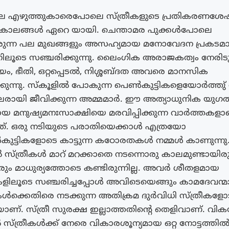
െ എഴുത്തുകാരെപോലെ സ്ത്രീകളുടെ പ്രതികരണശേ
ടിട്ട് കാലങ്ങൾ ഏറെ യായി. ചെന്താമര പുക്കൾപോലെ
ടരുന്ന പല മുഖങ്ങളും അസഹ്യമായ മനോവേദന പ്രകടമാ
്നിലൂടെ സഞ്ചരിക്കുന്നു. ലൈംഗിക അരാജകത്വം നേരിടുന
യം, ഭീതി, ഒറ്റപ്പെടൽ, നിശ്ശബ്ദത അവരെ മാനസിക
ുന്നു. സ്‌കൂളിൽ പോകുന്ന പെൺകുട്ടികളെയോർത്തു്
രായി ജീവിക്കുന്ന അമ്മമാർ. ഈ അത്യാധുനിക യുഗത്
 മനുഷ്യമനഃസാക്ഷിയെ മരവിപ്പിക്കുന്ന വാർത്തകളാ
നത്. ഒരു നടിയുടെ പരാതിയെക്കാൾ എത്രയോ
ുട്ടികളോടെ കാട്ടുന്ന കഠോരതകൾ നമ്മൾ കാണുന്നു
സ്ത്രീകൾ മാറ് മറക്കാതെ നടന്നൊരു കാലമുണ്ടായിരുന
 മാധുര്യത്തോടെ കണ്ടിരുന്നില്ല. അവർ ശീതളമായ
ുകളിലൂടെ സഞ്ചരിച്ചപ്പോൾ അവിടെയെങ്ങും കാമദേവന്മാര
ീകൾക്കെതിരെ നടക്കുന്ന അതിക്രമ ദുർവിധി സ്ത്രീകളോ
. സ്ത്രീ സുരക്ഷ ഇല്ലാത്തതിന്റെ തെളിവാണ്. വി
ൽ സ്ത്രീകൾക്ക് നേരെ വികാരശൂന്യമായ ഒറ്റ നോട്ടത്