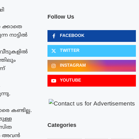
ഷി
Follow Us
 ക്കാതെ
്ന നാട്ടിൽ
FACEBOOK
TWITTER
 വീടുകളിൽ
തിലും
INSTAGRAM
ണ്
YOUTUBE
.
്നു.
െ കണ്ടില്ല.
ടുള്ള
Categories
കസിത
തിൽ അവൻ