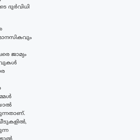
ടെ ദുർവിധി
ര
 മാനസികവും
രെ ജാമ്യം
ളിവുകൾ
ൗര
െ
മ്മൾ
ായാൽ
ുന്നതാണ്.
വീടുകളിൽ,
ന്ന
്ടാൽ