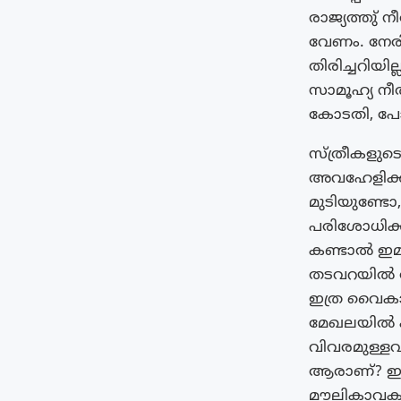
രാജ്യത്തു്
വേണം. നേര
തിരിച്ചറിയ
സാമൂഹ്യ നീ
കോടതി, പോ
സ്ത്രീകളുട
അവഹേളിക്കു
മുടിയുണ്ടോ,
പരിശോധിക്
കണ്ടാൽ ഇമ
തടവറയിൽ അട
ഇത്ര വൈകാ
മേഖലയിൽ കപ
വിവരമുള്ളവ
ആരാണ്? ഇന്
മൗലികാവകാ