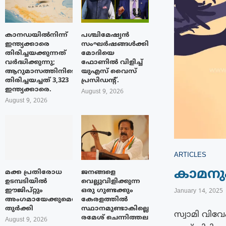
കാനഡയിൽനിന്ന്
പശ്ചിമേഷ്യന്‍
ഇന്ത്യക്കാരെ
സംഘര്‍ഷങ്ങള്‍ക്കിടയിൽ
തിരിച്ചയക്കുന്നത്
മോദിയെ
വർദ്ധിക്കുന്നു;
ഫോണില്‍ വിളിച്ച്
ആറുമാസത്തിനിടെ
യുഎസ് വൈസ്
തിരിച്ചയച്ചത് 3,323
പ്രസിഡന്റ്.
ഇന്ത്യക്കാരെ.
August 9, 2026
August 9, 2026
ARTICLES
കാമനു
മക്ക പ്രതിരോധ
ജനങ്ങളെ
ഉടമ്പടിയിൽ
വെല്ലുവിളിക്കുന്ന
ഈജിപ്റ്റും
ഒരു ഗുണ്ടക്കും
January 14, 2025
അംഗമായേക്കുമെന്ന്
കേരളത്തിൽ
തുർക്കി
സ്ഥാനമുണ്ടാകില്ലെന്ന്
സ്വാമി വിവേ
രമേശ് ചെന്നിത്തല
August 9, 2026