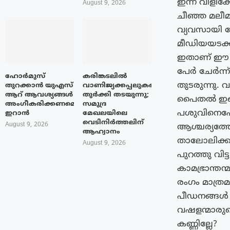
ഇന്ന് വിളിക
August 9, 2026
ചീഞ്ഞ മലീ
വ്യവസായി ബ
മീഡിയയടക്ക
ഇതാണ് ഈ ക
പേർ ചേർന്ന്
ഹോർമുസ്
കരിങ്കടലിൽ
തുടരുന്നു. 
തുറക്കാൻ യുഎസ്
വാണിജ്യക്കപ്പലുകളെ
ആറ് ആവശ്യങ്ങൾ
തുർക്കി തടയുന്നു;
പൈതൽ ഇങ്ങനെ
അംഗീകരിക്കണമെന്ന്
സമുദ്ര
പശുവിനെപോ
ഇറാൻ
മേഖലയിലെ
വെടിനിർത്തലിന്
August 9, 2026
ആശ്ചര്യത്ത
ആഹ്വാനം
താലോലിക്കുന
August 9, 2026
പുറത്തു വിട
കാമഭ്രാന്ത
രംഗം മാത്രമ
പീഡനങ്ങൾ 
വഷളന്മാരുടെ
കണ്ണില്ലേ?