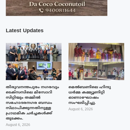
Latest Updates
തിരുവനന്തപുരം നഗരവും
മെൽബണിലെ ഹിന്ദു
ടെക്‌സസിലെ മിസോറി
ധർമ്മ കമ്മ്യൂണിറ്റി
സിറ്റിയും തമ്മിൽ
ഓണാഘോഷം
സഹോദരനഗര ബന്ധം
സംഘടിപ്പിച്ചു.
സ്‌ഥാപിക്കുന്നതിനുള്ള
August 6, 2026
പ്രാഥമിക ചർച്ചകൾക്ക്
തുടക്കം.
August 6, 2026