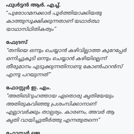
ഫുൾട്ടൻ ആർ. എച്ച്.
“
പുരോഗമനക്കാർ പൂർത്തിയാക്കിയതു
കാത്തുസൂക്ഷിക്കുന്നതാണ് യഥാർത്ഥ
യാഥാസ്‌ഥിതികത്വം”
ഫേദ്രസ്
“തനിയെ ഒന്നും ചെയ്യാൻ കഴിവില്ലാത്ത കുറേപ്പേർ
ഒന്നിച്ചുകൂടി ഒന്നും ചെയ്യാൻ കഴിയില്ലെന്ന്
തീരുമാനം എടുക്കുന്നതിനാണു കോൺഫറൻസ്
എന്നു പറയുന്നത്”
ഫോസ്റ്റർ ഇ. എം.
“അതിബ്റുഹത്തായ ഏതൊരു കൃതിയേയും
അതിരുകവിഞ്ഞു പ്രശംസിക്കാനാണ്
എല്ലാവർക്കും താല്പര്യം. കാരണം, അവർ ആ
കൃതി വായിച്ചുതീർത്തു എന്നതുതന്നെ”
ഫോസ്റ്റർ ജെ.