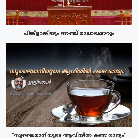
പിങ്ക്ളാങ്കിയും അഞ്ച് മാലാഖമാരും
“സുലൈമാനിയുടെ ആവിയിൽ കണ്ട രാജ്യം”