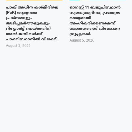
പാക് അധീന കശ്മീരിലെ
ഓഗസ്റ്റ് 11 ബലൂചിസ്ഥാൻ
(PoK) ആഭ്യന്തര
സ്വാതന്ത്ര്യദിനം; പ്രത്യേക
പ്രശ്നങ്ങളും
രാജ്യമായി
അടിച്ചമർത്തലുകളും
അംഗീകരിക്കണമെന്ന്
റിപ്പോർട്ട് ചെയ്തതിന്
ലോകത്തോട് വിമോചന
അൽ ജസീറയ്‌ക്ക്
ഗ്രൂപ്പുകൾ.
പാക്കിസ്ഥാനിൽ വിലക്ക്.
August 5, 2026
August 5, 2026