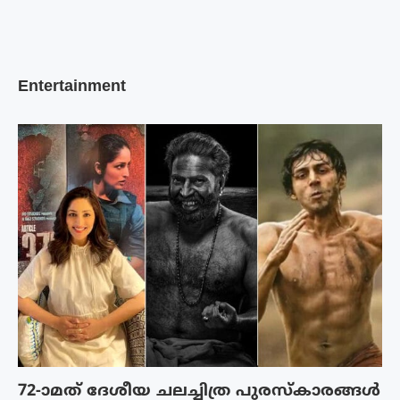
Entertainment
72-ാമത് ദേശീയ ചലച്ചിത്ര പുരസ്‌കാരങ്ങള്‍