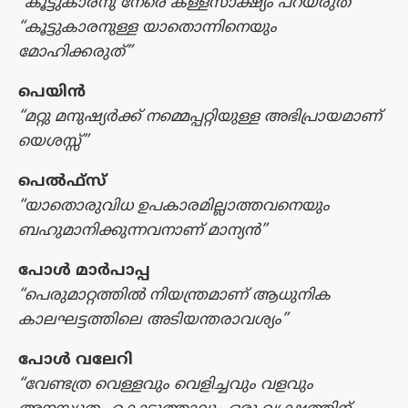
“കൂട്ടുകാരനു നേരെ കള്ളസാക്ഷ്യം പറയരുത്”
“കൂട്ടുകാരനുള്ള യാതൊന്നിനെയും
മോഹിക്കരുത്”
പെയിൻ
“മറ്റു മനുഷ്യർക്ക്‌ നമ്മെപ്പറ്റിയുള്ള അഭിപ്രായമാണ്
യെശസ്സ്”
പെൽഫ്സ്
“യാതൊരുവിധ ഉപകാരമില്ലാത്തവനെയും
ബഹുമാനിക്കുന്നവനാണ് മാന്യൻ”
പോൾ മാർപാപ്പ
“പെരുമാറ്റത്തിൽ നിയന്ത്രമാണ് ആധുനിക
കാലഘട്ടത്തിലെ അടിയന്തരാവശ്യം”
പോൾ വലേറി
“വേണ്ടത്ര വെള്ളവും വെളിച്ചവും വളവും