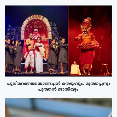
പുലിമറഞ്ഞതൊണ്ടച്ചൻ തെയ്യവും, മുത്തപ്പനും
പുത്തൻ ജാതിയും.