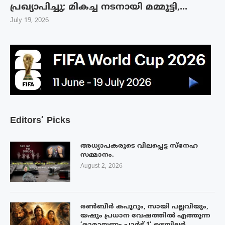
പ്രഖ്യാപിച്ചു; മികച്ച നടനായി മമ്മൂട്ടി,...
July 19, 2026
Editors’ Picks
അധ്യാപകരുടെ വിലപ്പെട്ട സ്നേഹ
സമ്മാനം.
August 2, 2026
രൺബീർ കപൂറും, സായി പല്ലവിയും,
യഷും പ്രധാന വേഷത്തിൽ എത്തുന്ന