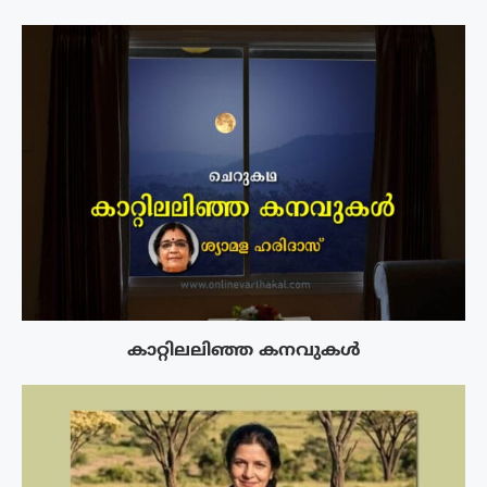
കാറ്റിലലിഞ്ഞ കനവുകൾ