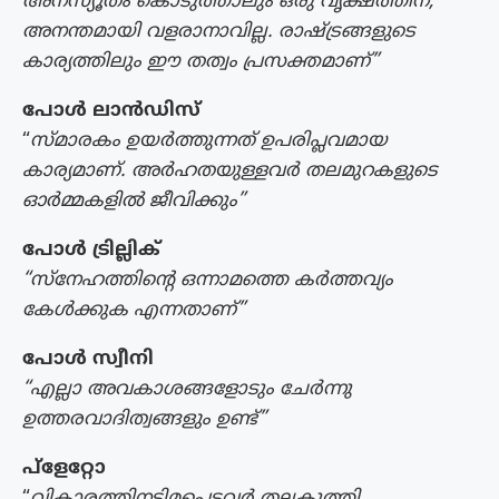
അനസ്യൂതം കൊടുത്താലും ഒരു വൃക്ഷത്തിന്,
അനന്തമായി വളരാനാവില്ല. രാഷ്ട്രങ്ങളുടെ
കാര്യത്തിലും ഈ തത്വം പ്രസക്തമാണ്”
പോൾ ലാൻഡിസ്
“
സ്മാരകം ഉയർത്തുന്നത് ഉപരിപ്ലവമായ
കാര്യമാണ്. അർഹതയുള്ളവർ തലമുറകളുടെ
ഓർമ്മകളിൽ ജീവിക്കും”
പോൾ ട്രില്ലിക്
“സ്നേഹത്തിന്റെ ഒന്നാമത്തെ കർത്തവ്യം
കേൾക്കുക എന്നതാണ്”
പോൾ സ്വീനി
“എല്ലാ അവകാശങ്ങളോടും ചേർന്നു
ഉത്തരവാദിത്വങ്ങളും ഉണ്ട്”
പ്ളേറ്റോ
“
വികാരത്തിനടിമപ്പെട്ടവർ തലകുത്തി