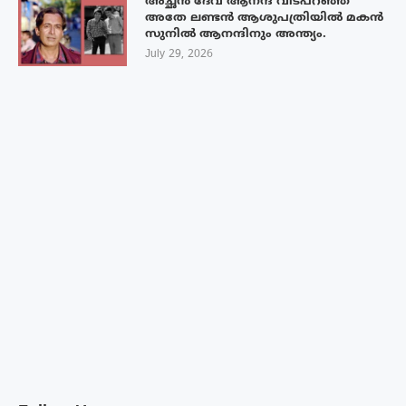
അച്ഛൻ ദേവ് ആനന്ദ് വിടപറഞ്ഞ
അതേ ലണ്ടൻ ആശുപത്രിയിൽ മകൻ
സുനിൽ ആനന്ദിനും അന്ത്യം.
July 29, 2026