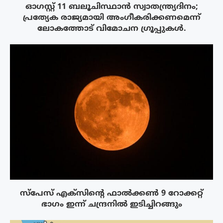
ഓഗസ്റ്റ് 11 ബലൂചിസ്ഥാൻ സ്വാതന്ത്ര്യദിനം;
പ്രത്യേക രാജ്യമായി അംഗീകരിക്കണമെന്ന്
ലോകത്തോട് വിമോചന ഗ്രൂപ്പുകൾ.
സ്‌പേസ് എക്‌സിൻ്റെ ഫാൽക്കൺ 9 റോക്കറ്റ്
ഭാഗം ഇന്ന് ചന്ദ്രനിൽ ഇടിച്ചിറങ്ങും