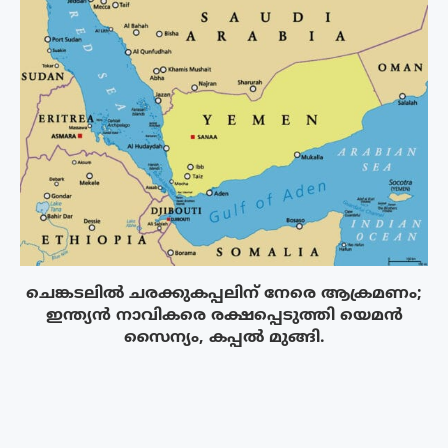
ചെങ്കടലിൽ ചരക്കുകപ്പലിന് നേരെ ആക്രമണം;
ഇന്ത്യൻ നാവികരെ രക്ഷപ്പെടുത്തി യെമൻ
സൈന്യം, കപ്പൽ മുങ്ങി.