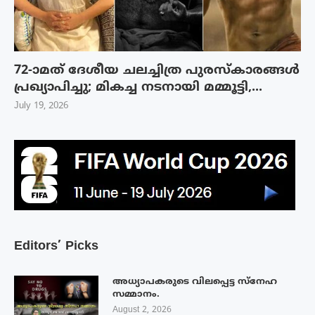
72-ാമത് ദേശീയ ചലച്ചിത്ര പുരസ്‌കാരങ്ങള്‍
പ്രഖ്യാപിച്ചു; മികച്ച നടനായി മമ്മൂട്ടി,...
July 19, 2026
Editors’ Picks
അധ്യാപകരുടെ വിലപ്പെട്ട സ്നേഹ
സമ്മാനം.
August 2, 2026