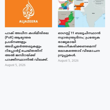
പാക് അധീന കശ്മീരിലെ
ഓഗസ്റ്റ് 11 ബലൂചിസ്ഥാൻ
(PoK) ആഭ്യന്തര
സ്വാതന്ത്ര്യദിനം; പ്രത്യേക
പ്രശ്നങ്ങളും
രാജ്യമായി
അടിച്ചമർത്തലുകളും
അംഗീകരിക്കണമെന്ന്
റിപ്പോർട്ട് ചെയ്തതിന്
ലോകത്തോട് വിമോചന
അൽ ജസീറയ്‌ക്ക്
ഗ്രൂപ്പുകൾ.
പാക്കിസ്ഥാനിൽ വിലക്ക്.
August 5, 2026
August 5, 2026