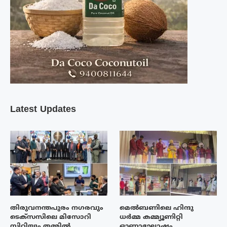
Latest Updates
തിരുവനന്തപുരം നഗരവും
മെൽബണിലെ ഹിന്ദു
ടെക്‌സസിലെ മിസോറി
ധർമ്മ കമ്മ്യൂണിറ്റി
സിറ്റിയും തമ്മിൽ
ഓണാഘോഷം