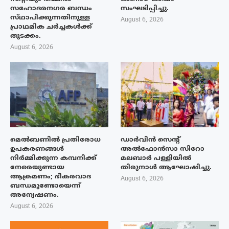
സഹോദരനഗര ബന്ധം
സംഘടിപ്പിച്ചു.
സ്‌ഥാപിക്കുന്നതിനുള്ള
August 6, 2026
പ്രാഥമിക ചർച്ചകൾക്ക്
തുടക്കം.
August 6, 2026
മെൽബണിൽ പ്രതിരോധ
ഡാർവിൻ സെന്റ്
ഉപകരണങ്ങൾ
അൽഫോൻസാ സിറോ
നിർമ്മിക്കുന്ന കമ്പനിക്ക്
മലബാർ പള്ളിയിൽ
നേരെയുണ്ടായ
തിരുനാൾ ആഘോഷിച്ചു.
ആക്രമണം; ഭീകരവാദ
August 6, 2026
ബന്ധമുണ്ടോയെന്ന്
അന്വേഷണം.
August 6, 2026