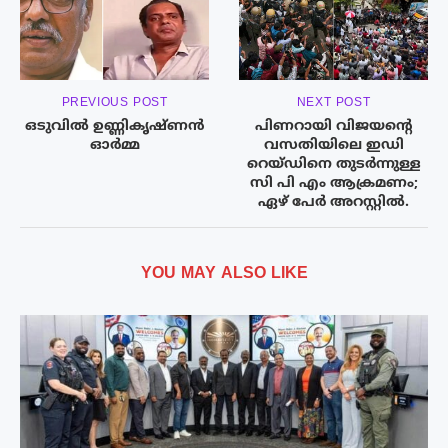
PREVIOUS POST
NEXT POST
ഒടുവിൽ ഉണ്ണികൃഷ്‌ണൻ
പിണറായി വിജയൻ്റെ
ഓർമ്മ
വസതിയിലെ ഇഡി
റെയ്‌ഡിനെ തുടർന്നുള്ള
സി പി എം ആക്രമണം;
ഏഴ് പേർ അറസ്റ്റിൽ.
YOU MAY ALSO LIKE