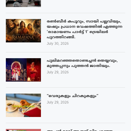
രൺബീർ കപൂറും, സായി പല്ലവിയും,
യഷും പ്രധാന വേഷത്തിൽ എത്തുന്ന
‘രാമായണം പാർട്ട് 1’ ട്രെയിലർ
പുറത്തിറങ്ങി.
July 30, 2026
പുലിമറഞ്ഞതൊണ്ടച്ചൻ തെയ്യവും,
മുത്തപ്പനും പുത്തൻ ജാതിയും.
July 29, 2026
“വേരുകളും ചിറകുകളും”
July 29, 2026