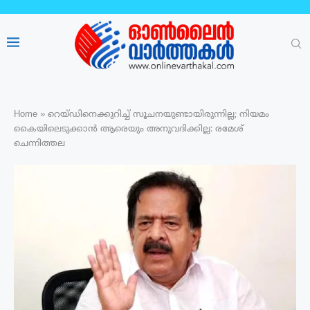
Home
»
റെയ്‌ഡിനെക്കുറിച്ച് സൂചനയുണ്ടായിരുന്നില്ല; നിയമം
കൈയിലെടുക്കാൻ ആരെയും അനുവദിക്കില്ല: രമേശ്
ചെന്നിത്തല