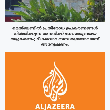
മെൽബണിൽ പ്രതിരോധ ഉപകരണങ്ങൾ
നിർമ്മിക്കുന്ന കമ്പനിക്ക് നേരെയുണ്ടായ
ആക്രമണം; ഭീകരവാദ ബന്ധമുണ്ടോയെന്ന്
അന്വേഷണം.