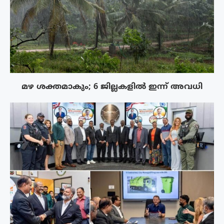
മഴ ശക്തമാകും; 6 ജില്ലകളിൽ ഇന്ന് അവധി