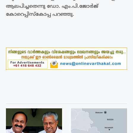
ആലപിച്ചതെന്നു ഡോ. എം.പി.ജോർജ്
കോറെപ്പിസ്കോപ്പ പറഞ്ഞു.