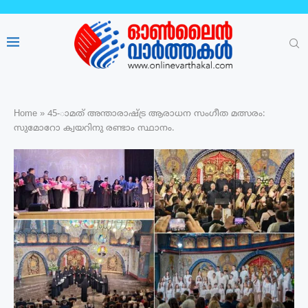
Home
»
45-ാമത് അന്താരാഷ്ട്ര ആരാധന സംഗീത മത്സരം:
സുമോറോ ക്വയറിനു രണ്ടാം സ്ഥാനം.