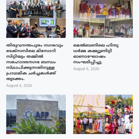
തിരുവനന്തപുരം നഗരവും
മെൽബണിലെ ഹിന്ദു
ടെക്‌സസിലെ മിസോറി
ധർമ്മ കമ്മ്യൂണിറ്റി
സിറ്റിയും തമ്മിൽ
ഓണാഘോഷം
സഹോദരനഗര ബന്ധം
സംഘടിപ്പിച്ചു.
സ്‌ഥാപിക്കുന്നതിനുള്ള
August 6, 2026
പ്രാഥമിക ചർച്ചകൾക്ക്
തുടക്കം.
August 6, 2026