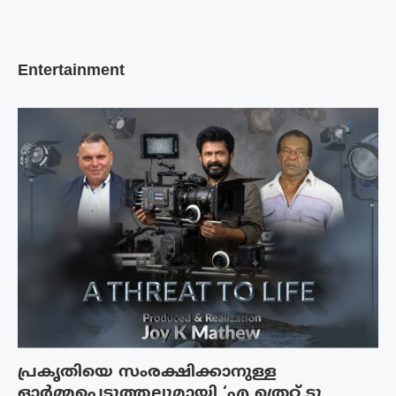
Entertainment
പ്രകൃതിയെ സംരക്ഷിക്കാനുള്ള
ഓർമ്മപ്പെടുത്തലുമായി ‘എ ത്രെറ്റ് ടു