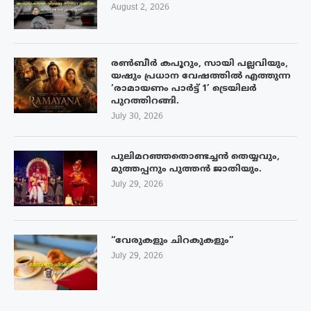
August 2, 2026
രൺബീർ കപൂറും, സായി പല്ലവിയും,
യഷും പ്രധാന വേഷത്തിൽ എത്തുന്ന
‘രാമായണം പാർട്ട് 1’ ട്രെയിലർ
പുറത്തിറങ്ങി.
July 30, 2026
പുലിമറഞ്ഞതൊണ്ടച്ചൻ തെയ്യവും,
മുത്തപ്പനും പുത്തൻ ജാതിയും.
July 29, 2026
“വേരുകളും ചിറകുകളും”
July 29, 2026