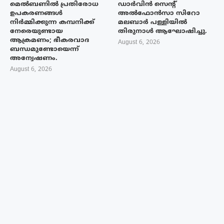
മെൽബണിൽ പ്രതിരോധ
ഡാർവിൻ സെന്റ്
ഉപകരണങ്ങൾ
അൽഫോൻസാ സിറോ
നിർമ്മിക്കുന്ന കമ്പനിക്ക്
മലബാർ പള്ളിയിൽ
നേരെയുണ്ടായ
തിരുനാൾ ആഘോഷിച്ചു.
ആക്രമണം; ഭീകരവാദ
August 6, 2026
ബന്ധമുണ്ടോയെന്ന്
അന്വേഷണം.
August 6, 2026