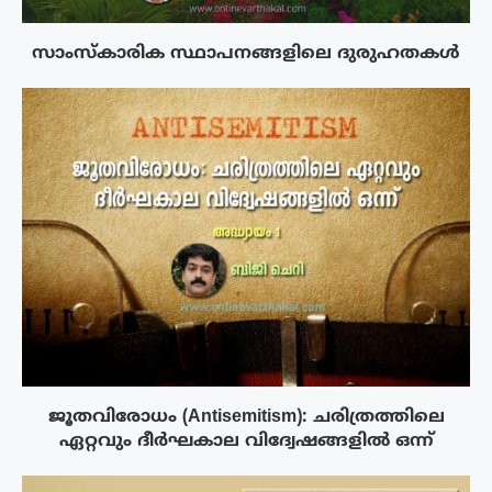
സാംസ്‌കാരിക സ്ഥാപനങ്ങളിലെ ദുരുഹതകൾ
ജൂതവിരോധം (Antisemitism): ചരിത്രത്തിലെ
ഏറ്റവും ദീർഘകാല വിദ്വേഷങ്ങളിൽ ഒന്ന്