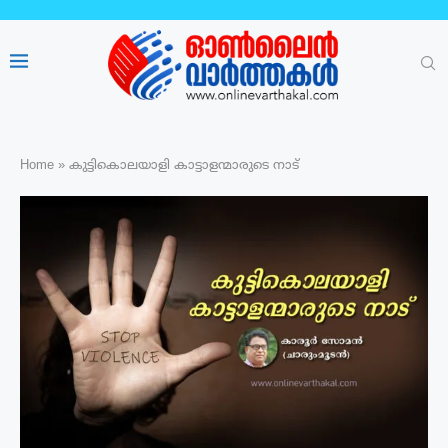
Home
»
കുട്ടികൊലയാളി കാട്ടാളന്മാരുടെ നാട്