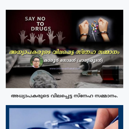
അധ്യാപകരുടെ വിലപ്പെട്ട സ്നേഹ സമ്മാനം.