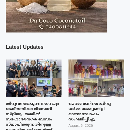
Latest Updates
തിരുവനന്തപുരം നഗരവും
മെൽബണിലെ ഹിന്ദു
ടെക്‌സസിലെ മിസോറി
ധർമ്മ കമ്മ്യൂണിറ്റി
സിറ്റിയും തമ്മിൽ
ഓണാഘോഷം
സഹോദരനഗര ബന്ധം
സംഘടിപ്പിച്ചു.
സ്‌ഥാപിക്കുന്നതിനുള്ള
August 6, 2026
പ്രാഥമിക ചർച്ചകൾക്ക്