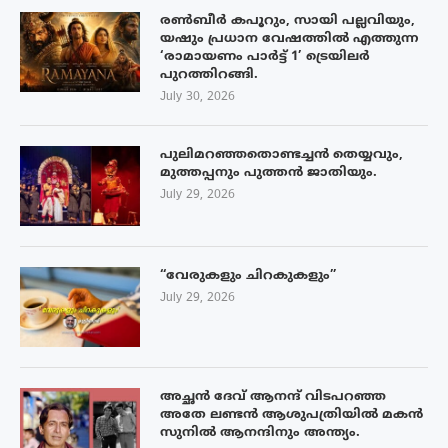
രൺബീർ കപൂറും, സായി പല്ലവിയും,
യഷും പ്രധാന വേഷത്തിൽ എത്തുന്ന
‘രാമായണം പാർട്ട് 1’ ട്രെയിലർ
പുറത്തിറങ്ങി.
July 30, 2026
പുലിമറഞ്ഞതൊണ്ടച്ചൻ തെയ്യവും,
മുത്തപ്പനും പുത്തൻ ജാതിയും.
July 29, 2026
“വേരുകളും ചിറകുകളും”
July 29, 2026
അച്ഛൻ ദേവ് ആനന്ദ് വിടപറഞ്ഞ
അതേ ലണ്ടൻ ആശുപത്രിയിൽ മകൻ
സുനിൽ ആനന്ദിനും അന്ത്യം.