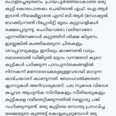
പൊളിച്ചെഴുതണം. പ്രായപൂർത്തിയാകാത്ത ഒരു
കുട്ടി കൊലപാതകം ചെയ്‌താൽ എഫ്. ഐ.ആർ
ഇടാൻ നിയമമില്ലാതെ എസ്.ബി.ആർ (സോഷ്യൽ
ബാക്ക്ഗ്രൗണ്ട് റിപ്പോർട്ട്) മൂലം കുറ്റവാളികൾ
രക്ഷപ്പെടുന്നു. ചെറിയവരോ വലിയവരോ
എന്നതിനേക്കാൾ കുറ്റത്തിന് ശിക്ഷ കിട്ടണം.
ഇല്ലെങ്കിൽ കത്തിയമരുന്ന ചിതകളും
ശവപ്പറമ്പുകളും ഇനിയും കാണേണ്ടി വരും.
മൊബൈൽ ഡിജിറ്റൽ യുഗം വന്നതോട് കുറെ
കുട്ടികൾ പഠിക്കുന്ന പാഠപുസ്‌തകങ്ങളിൽ
നിന്നകന്ന് മനോവൈകല്യമുള്ളവരായി മാറുന്ന
കാഴ്‌ചയാണ് കാണുന്നത്. ബോധവൽക്കരണ
ക്ലാസുകൾ അനിവാര്യമാണ്. പല സ്വദേശ വിദേശ
കച്ചവട ആധുനിക സിനിമകളും സീരിയലുകളും
കുട്ടികളെ വഴിതെറ്റിക്കുന്നതിൽ നല്ലൊരു പങ്ക്
വഹിക്കുന്നുണ്ട്. ഒരു കുട്ടിയെ നൊന്തു പ്രസവിച്ച
ഒരമ്മയുടെ കുഞ്ഞു് കൊല്ലപ്പെടുമ്പോൾ ആ