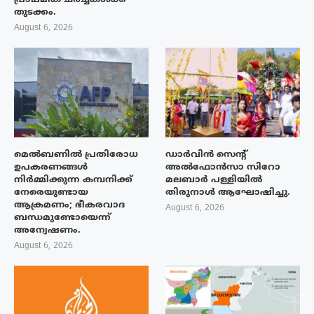
തുടക്കം.
August 6, 2026
മെൽബണിൽ പ്രതിരോധ
ഡാർവിൻ സെന്റ്
ഉപകരണങ്ങൾ
അൽഫോൻസാ സിറോ
നിർമ്മിക്കുന്ന കമ്പനിക്ക്
മലബാർ പള്ളിയിൽ
നേരെയുണ്ടായ
തിരുനാൾ ആഘോഷിച്ചു.
ആക്രമണം; ഭീകരവാദ
August 6, 2026
ബന്ധമുണ്ടോയെന്ന്
അന്വേഷണം.
August 6, 2026