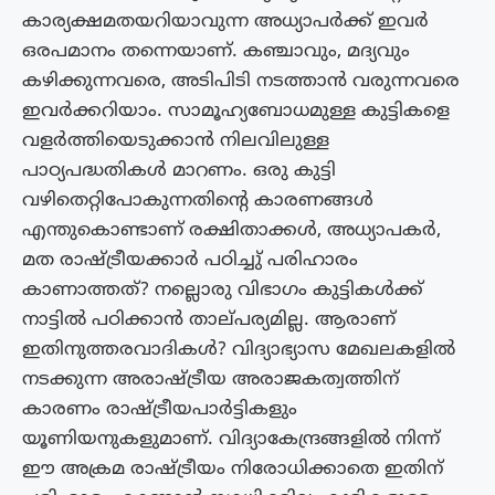
കാര്യക്ഷമതയറിയാവുന്ന അധ്യാപർക്ക് ഇവർ
ഒരപമാനം തന്നെയാണ്. കഞ്ചാവും, മദ്യവും
കഴിക്കുന്നവരെ, അടിപിടി നടത്താൻ വരുന്നവരെ
ഇവർക്കറിയാം. സാമൂഹ്യബോധമുള്ള കുട്ടികളെ
വളർത്തിയെടുക്കാൻ നിലവിലുള്ള
പാഠ്യപദ്ധതികൾ മാറണം. ഒരു കുട്ടി
വഴിതെറ്റിപോകുന്നതിൻ്റെ കാരണങ്ങൾ
എന്തുകൊണ്ടാണ് രക്ഷിതാക്കൾ, അധ്യാപകർ,
മത രാഷ്ട്രീയക്കാർ പഠിച്ചു് പരിഹാരം
കാണാത്തത്? നല്ലൊരു വിഭാഗം കുട്ടികൾക്ക്
നാട്ടിൽ പഠിക്കാൻ താല്‌പര്യമില്ല. ആരാണ്
ഇതിനുത്തരവാദികൾ? വിദ്യാഭ്യാസ മേഖലകളിൽ
നടക്കുന്ന അരാഷ്ട്രീയ അരാജകത്വത്തിന്
കാരണം രാഷ്ട്രീയപാർട്ടികളും
യൂണിയനുകളുമാണ്. വിദ്യാകേന്ദ്രങ്ങളിൽ നിന്ന്
ഈ അക്രമ രാഷ്ട്രീയം നിരോധിക്കാതെ ഇതിന്