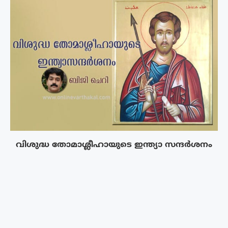
വിശുദ്ധ തോമാശ്ലീഹായുടെ ഇന്ത്യാ സന്ദർശനം