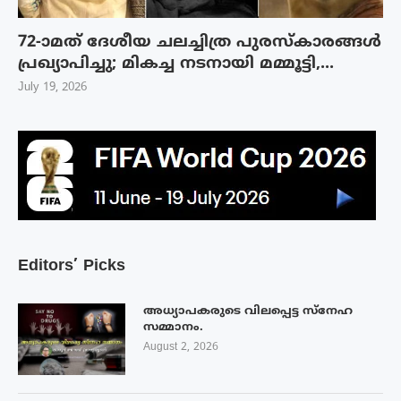
72-ാമത് ദേശീയ ചലച്ചിത്ര പുരസ്‌കാരങ്ങള്‍
പ്രഖ്യാപിച്ചു; മികച്ച നടനായി മമ്മൂട്ടി,...
July 19, 2026
Editors’ Picks
അധ്യാപകരുടെ വിലപ്പെട്ട സ്നേഹ
സമ്മാനം.
August 2, 2026