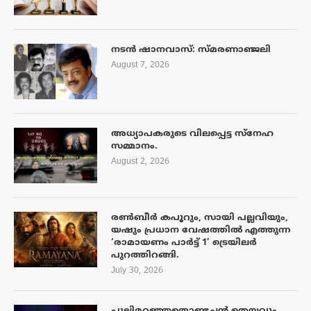
നടൻ ഷാനവാസ്: സ്മരണാഞ്ജലി
August 7, 2026
അധ്യാപകരുടെ വിലപ്പെട്ട സ്നേഹ
സമ്മാനം.
August 2, 2026
രൺബീർ കപൂറും, സായി പല്ലവിയും,
യഷും പ്രധാന വേഷത്തിൽ എത്തുന്ന
‘രാമായണം പാർട്ട് 1’ ട്രെയിലർ
പുറത്തിറങ്ങി.
July 30, 2026