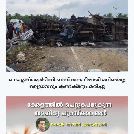
കെഎസ്ആർടിസി ബസ് തലകീഴായി മറിഞ്ഞു;
ഡ്രൈവറും കണ്ടക്ടറും മരിച്ചു