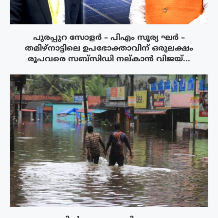
പുരപ്പുറ സോളർ – പിഎം സൂര്യ ഘർ –
തമിഴ്നാട്ടിലെ ഉപഭോക്താവിന് ഒരുലക്ഷം
രൂപവരെ സബ്സിഡി നല്കാൻ വിജയ്...