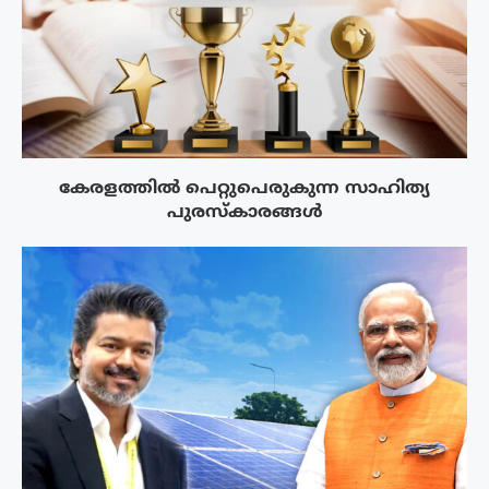
കേരളത്തിൽ പെറ്റുപെരുകുന്ന സാഹിത്യ
പുരസ്‌കാരങ്ങൾ