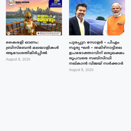
കൈരളി ഓണം:
പുരപ്പുറ സോളർ – പിഎം
ബ്രിസ്ബേൻ മലയാളികൾ
സൂര്യ ഘർ – തമിഴ്നാട്ടിലെ
ആവേശതിമിർപ്പിൽ
ഉപഭോക്താവിന് ഒരുലക്ഷം
രൂപവരെ സബ്സിഡി
August 8, 2026
നല്കാൻ വിജയ് സർക്കാർ
August 8, 2026