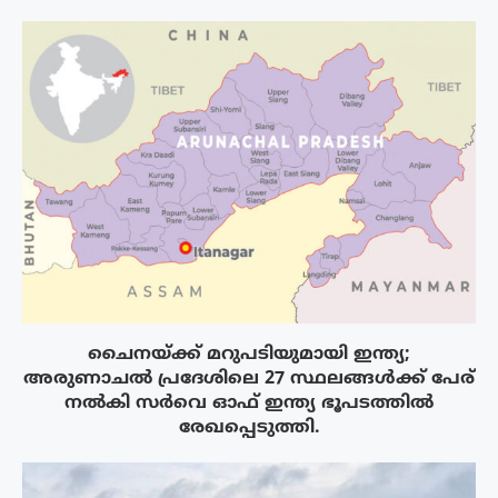
ചൈനയ്ക്ക് മറുപടിയുമായി ഇന്ത്യ;
അരുണാചൽ പ്രദേശിലെ 27 സ്ഥലങ്ങൾക്ക് പേര്
നൽകി സർവെ ഓഫ് ഇന്ത്യ ഭൂപടത്തിൽ
രേഖപ്പെടുത്തി.