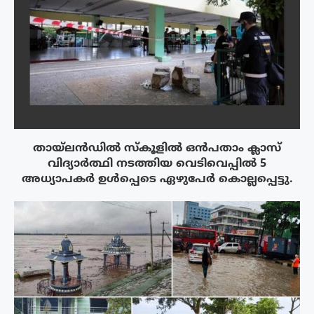
തായ്‌ലൻഡിൽ സ്കൂളിൽ ഒൻപതാം ക്ലാസ്
വിദ്യാർത്ഥി നടത്തിയ വെടിവെപ്പിൽ 5
അധ്യാപകർ ഉൾപ്പെടെ ഏഴുപേർ കൊല്ലപ്പെട്ടു.