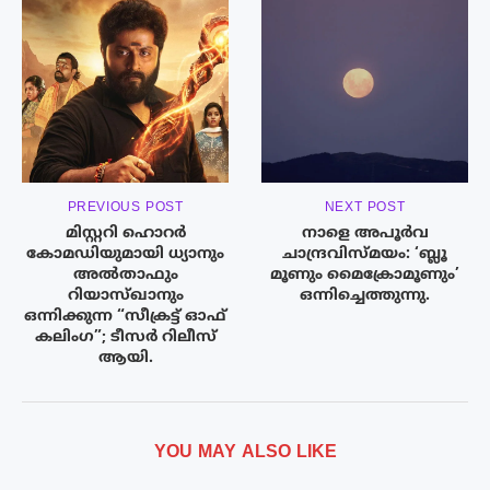
PREVIOUS POST
NEXT POST
മിസ്റ്ററി ഹൊറർ
നാളെ അപൂർവ
കോമഡിയുമായി ധ്യാനും
ചാന്ദ്രവിസ്മയം: ‘ബ്ലൂ
അൽതാഫും
മൂണും മൈക്രോമൂണും’
റിയാസ്ഖാനും
ഒന്നിച്ചെത്തുന്നു.
ഒന്നിക്കുന്ന “സീക്രട്ട് ഓഫ്
കലിംഗ”; ടീസർ റിലീസ്
ആയി.
YOU MAY ALSO LIKE