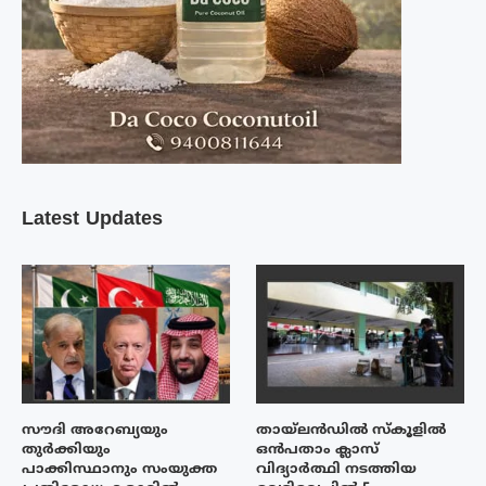
Latest Updates
സൗദി അറേബ്യയും
തായ്‌ലൻഡിൽ സ്കൂളിൽ
തുർക്കിയും
ഒൻപതാം ക്ലാസ്
പാക്കിസ്ഥാനും സംയുക്ത
വിദ്യാർത്ഥി നടത്തിയ