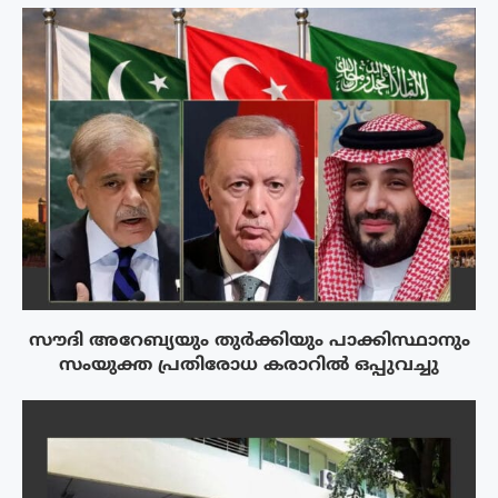
സൗദി അറേബ്യയും തുർക്കിയും പാക്കിസ്ഥാനും
സംയുക്ത പ്രതിരോധ കരാറിൽ ഒപ്പുവച്ചു