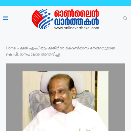
Home
»
മുൻ എംപിയും മുതിർന്ന കോൺഗ്രസ് നേതാവുമായ
കെ.പി. ധനപാലൻ അന്തരിച്ചു