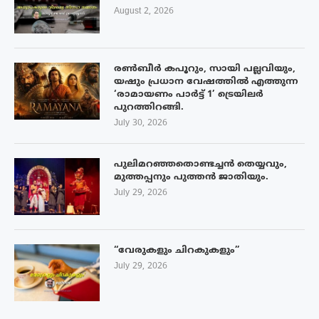
August 2, 2026
രൺബീർ കപൂറും, സായി പല്ലവിയും,
യഷും പ്രധാന വേഷത്തിൽ എത്തുന്ന
‘രാമായണം പാർട്ട് 1’ ട്രെയിലർ
പുറത്തിറങ്ങി.
July 30, 2026
പുലിമറഞ്ഞതൊണ്ടച്ചൻ തെയ്യവും,
മുത്തപ്പനും പുത്തൻ ജാതിയും.
July 29, 2026
“വേരുകളും ചിറകുകളും”
July 29, 2026