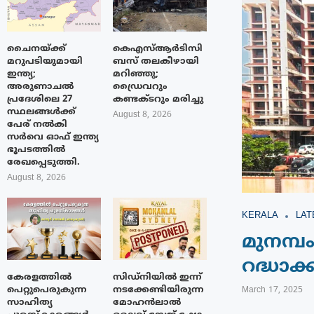
ചൈനയ്ക്ക്
കെഎസ്ആർടിസി
മറുപടിയുമായി
ബസ് തലകീഴായി
ഇന്ത്യ;
മറിഞ്ഞു;
അരുണാചൽ
ഡ്രൈവറും
പ്രദേശിലെ 27
കണ്ടക്ടറും മരിച്ചു
സ്ഥലങ്ങൾക്ക്
August 8, 2026
പേര് നൽകി
സർവെ ഓഫ് ഇന്ത്യ
ഭൂപടത്തിൽ
രേഖപ്പെടുത്തി.
August 8, 2026
KERALA
LAT
മുനമ്
റദ്ധാക്
കേരളത്തിൽ
സിഡ്നിയിൽ ഇന്ന്
പെറ്റുപെരുകുന്ന
നടക്കേണ്ടിയിരുന്ന
March 17, 2025
സാഹിത്യ
മോഹൻലാൽ