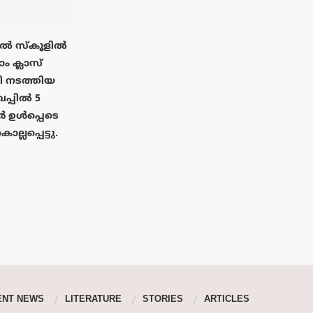
ിൽ സ്കൂളിൽ
 ക്ലാസ്
ഥി നടത്തിയ
പ്പിൽ 5
 ഉൾപ്പെടെ
്ലപ്പെട്ടു.
ENT NEWS
LITERATURE
STORIES
ARTICLES