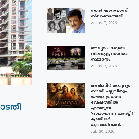
നടൻ ഷാനവാസ്:
സ്മരണാഞ്ജലി
August 7, 2026
അധ്യാപകരുടെ
വിലപ്പെട്ട സ്നേഹ
സമ്മാനം.
August 2, 2026
രൺബീർ കപൂറും,
സായി പല്ലവിയും,
യഷും പ്രധാന
വേഷത്തിൽ
ോടതി
എത്തുന്ന
‘രാമായണം പാർട്ട് 1’
ട്രെയിലർ
പുറത്തിറങ്ങി.
July 30, 2026