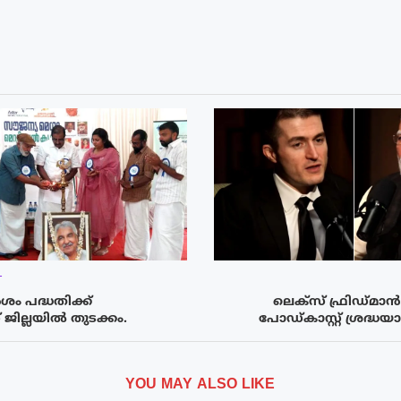
T
 പദ്ധതിക്ക്
ലെക്സ് ഫ്രിഡ്മാൻ 
ില്ലയിൽ തുടക്കം.
പോഡ്കാസ്റ്റ് ശ്രദ്ധയ
YOU MAY ALSO LIKE