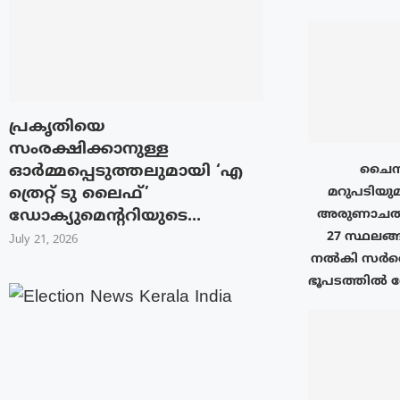
പ്രകൃതിയെ
സംരക്ഷിക്കാനുള്ള
ഓർമ്മപ്പെടുത്തലുമായി ‘എ
ചൈനയ
ത്രെറ്റ് ടു ലൈഫ്’
മറുപടിയുമാ
ഡോക്യുമെന്ററിയുടെ...
അരുണാചൽ 
27 സ്ഥലങ്ങ
July 21, 2026
നൽകി സർവെ 
ഭൂപടത്തിൽ രേ