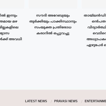
ൽ ഇന്നും
സൗദി അറേബ്യയും
തായ്‌ലൻഡ
തമായ മഴ
തുർക്കിയും പാക്കിസ്ഥാനും
ഒൻപതാം
ജില്ലകളിലെ
സംയുക്ത പ്രതിരോധ
വിദ്യാർത്
ാഭ്യാസ
കരാറിൽ ഒപ്പുവച്ചു
വെടിവെ
ൾക്ക് അവധി
അധ്യാപകർ
ഏഴുപേർ കൊല
LATEST NEWS
PRAVASI NEWS
ENTERTAINM