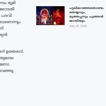
്പം ഭൂമി
പുലിമറഞ്ഞതൊണ്ടച്
്കോടതി
തെയ്യവും,
ൻ പദവി
മുത്തപ്പനും പുത്തൻ
ജാതിയും.
താണെന്നും
July 29, 2026
ന്
ര്യൻ
 ഉത്തരവ്.
ത്യമായ
ചാണോ
റഞ്ഞു.