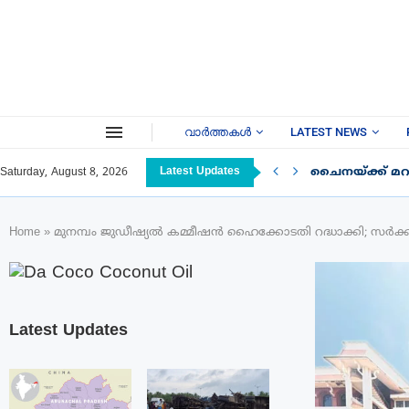
വാർത്തകൾ
LATEST NEWS
Latest Updates
ചൈനയ്ക്ക് മറു
Saturday, August 8, 2026
Home
»
മുനമ്പം ജുഡീഷ്യൽ കമ്മീഷൻ ഹൈക്കോടതി റദ്ധാക്കി; സർക്കാ
Latest Updates