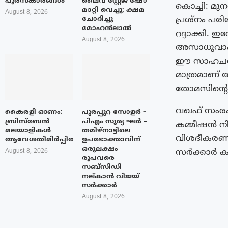
പുരസ്‌കാരങ്ങൾ
ലൈവ് സ്റ്റേജ് ഷോ
കൊച്ചി: മുന
മാറ്റി വെച്ചു; ക്ഷമ
August 8, 2026
പ്രശ്നം പ
ചോദിച്ചു
മോഹൻലാൽ
റദ്ദാക്കി.
August 8, 2026
അസാധുവാകു
ഈ സാഹചര്യ
മാത്രമാണ് അ
തോമസിന്റെ 
വഖഫ് സംര
കൈരളി ഓണം:
പുരപ്പുറ സോളർ –
ബ്രിസ്ബേൻ
പിഎം സൂര്യ ഘർ –
കമ്മീഷൻ നി
മലയാളികൾ
തമിഴ്നാട്ടിലെ
വിശദീകരണം
ആവേശതിമിർപ്പിൽ
ഉപഭോക്താവിന്
ഒരുലക്ഷം
സർക്കാർ കമ
August 8, 2026
രൂപവരെ
സബ്സിഡി
നല്കാൻ വിജയ്
സർക്കാർ
August 8, 2026