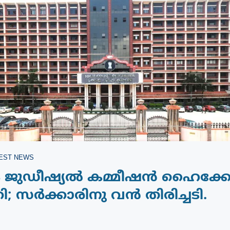
EST NEWS
പം ജുഡീഷ്യൽ കമ്മീഷൻ ഹൈക്ക
കി; സർക്കാരിനു വൻ തിരിച്ചടി.