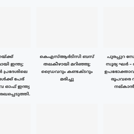
്ക്ക്
കെഎസ്ആർടിസി ബസ്
പുരപ്പുറ 
യി ഇന്ത്യ;
തലകീഴായി മറിഞ്ഞു;
സൂര്യ ഘർ – 
പ്രദേശിലെ
ഡ്രൈവറും കണ്ടക്ടറും
ഉപഭോക്താവി
ൾക്ക് പേര്
മരിച്ചു
രൂപവരെ
ഓഫ് ഇന്ത്യ
നല്കാൻ 
ഖപ്പെടുത്തി.