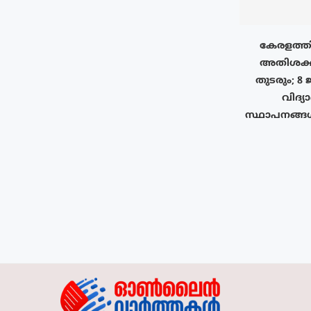
കേരളത്തി
അതിശക്
തുടരും; 8 
വിദ്യ
സ്ഥാപനങ്ങ