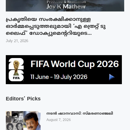
പ്രകൃതിയെ സംരക്ഷിക്കാനുള്ള
ഓർമ്മപ്പെടുത്തലുമായി ‘എ ത്രെറ്റ് ടു
ലൈഫ്’ ഡോക്യുമെന്ററിയുടെ...
July 21, 2026
Editors’ Picks
നടൻ ഷാനവാസ്: സ്മരണാഞ്ജലി
August 7, 2026