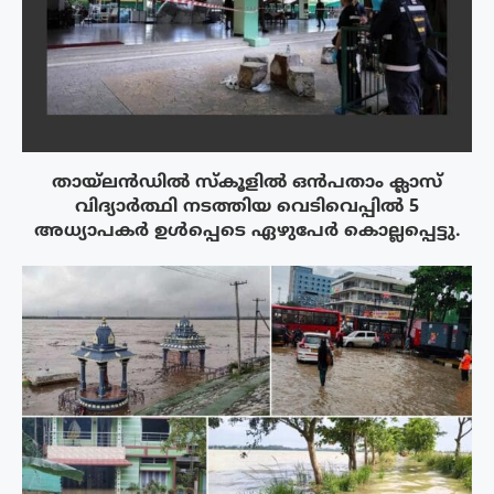
തായ്‌ലൻഡിൽ സ്കൂളിൽ ഒൻപതാം ക്ലാസ്
വിദ്യാർത്ഥി നടത്തിയ വെടിവെപ്പിൽ 5
അധ്യാപകർ ഉൾപ്പെടെ ഏഴുപേർ കൊല്ലപ്പെട്ടു.