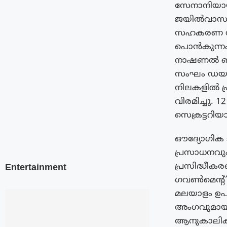
സേനാനിയായി
ജയിൽവാസം അ
സഹകരണ സംഘ
പൊൻകുന്നം 
നാഷണൽ ബുക്
സംഘം ഡയറക
നിലകളിൽ പ്
വിരമിച്ചു.
സെക്രട്ടറിയാ
ഔദ്യോഗിക ജ
പ്രസാധനവും
പ്രസിദ്ധീക
Entertainment
ഗവൺമെന്റ് 
മലയാളം ഉപദ
അംഗവുമായിരു
ആനുകാലിക പ്