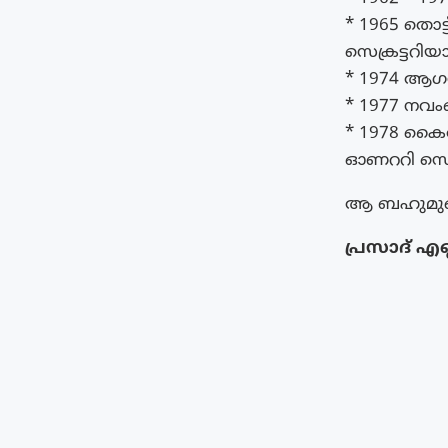
* 1965 തൊ
സെക്രട്ടറിയാ
* 1974 ആഗസ്
* 1977 നവം
* 1978 കൈരള
ഓണററി സെക്ര
ആ ബഹുമുഖ പ
പ്രസാദ് എണ്