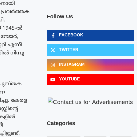
ാരനായി
 പ്രവർത്തക
Follow Us
ി.
് 1945-ൽ
FACEBOOK
ാനേജർ,
ി എന്നീ
TWITTER
ൽ നിന്നു
INSTAGRAM
YOUTUBE
ൽ പുസ്തക
്ന
ച്ചു. കേരള
റിന്റെ
ികളിൽ
Categories
നീ
്ടുണ്ട്.