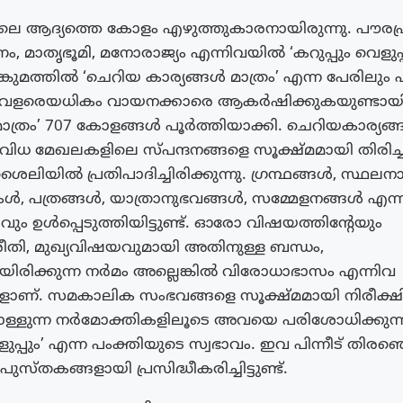
െ ആദ്യത്തെ കോളം എഴുത്തുകാരനായിരുന്നു. പൗരപ്
 മാതൃഭൂമി, മനോരാജ്യം എന്നിവയിൽ ‘കറുപ്പും വെളുപ്
ങ്കുമത്തിൽ ‘ചെറിയ കാര്യങ്ങൾ മാത്രം’ എന്ന പേരിലു
ൾ വളരെയധികം വായനക്കാരെ ആകർഷിക്കുകയുണ്ടായി
മാത്രം’ 707 കോളങ്ങൾ പൂർത്തിയാക്കി. ചെറിയകാര്യങ
വിവിധ മേഖലകളിലെ സ്പന്ദനങ്ങളെ സൂക്ഷ്മമായി തിരിച്ച
ലിയിൽ പ്രതിപാദിച്ചിരിക്കുന്നു. ഗ്രന്ഥങ്ങൾ, സ്ഥലന
 പത്രങ്ങൾ, യാത്രാനുഭവങ്ങൾ, സമ്മേളനങ്ങൾ എന്ന
ും ഉൾപ്പെടുത്തിയിട്ടുണ്ട്. ഓരോ വിഷയത്തിന്റേയും
, മുഖ്യവിഷയവുമായി അതിനുള്ള ബന്ധം,
ിരിക്കുന്ന നർമം അല്ലെങ്കിൽ വിരോധാഭാസം എന്നിവ
ളാണ്. സമകാലിക സംഭവങ്ങളെ സൂക്ഷ്മമായി നിരീക്ഷിച
ൊള്ളുന്ന നർമോക്തികളിലൂടെ അവയെ പരിശോധിക്കുന
െളുപ്പും’ എന്ന പംക്തിയുടെ സ്വഭാവം. ഇവ പിന്നീട് തിരഞ്
ുസ്തകങ്ങളായി പ്രസിദ്ധീകരിച്ചിട്ടുണ്ട്.