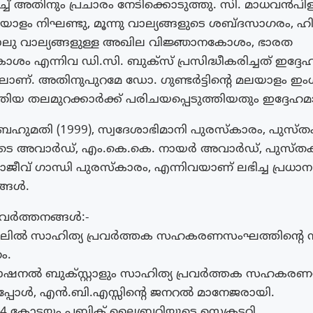
ിച്ച് അതിനും പ്രചാരം നേടിക്കൊടുത്തു. സി. മാധവൻപി
ളം നിഘണ്ടു, മൂന്നു വാല്യങ്ങളുടെ ശബ്ദസാഗരം, ഹി
നാലു വാല്യങ്ങളുള്ള അഖില വിജ്ഞാനകോശം, ഭാരത
ം എന്നിവ ഡി.സി. ബുക്സ് പ്രസിദ്ധീകരിച്ചത് ഇദ്ദേഹ
ിലാണ്. അതിനുപുറമേ ഡോ. ഗുണ്ടർട്ടിന്റെ മലയാളം ഇംഗ
തിയ തലമുറക്കാർക്ക് പരിചയപ്പെടുത്തിയതും ഇദ്ദേഹമ
ഹുമതി (1999), സ്വദേശാഭിമാനി പുരസ്കാരം, പുസ്
ടെ അവാർഡ്, എം.കെ.കെ. നായർ അവാർഡ്, പുസ്തക
ജീവ് ഗാന്ധി പുരസ്‌കാരം, എന്നിവയാണ് ലഭിച്ച പ്രധാന
്ങൾ.
രവർത്തനങ്ങൾ:-
്രിലിൽ സാഹിത്യ പ്രവർത്തക സഹകരണസംഘത്തിന്റെ 
ം.
നാഷനൽ ബുക്സ്റ്റാളും സാഹിത്യ പ്രവർത്തക സഹക
നപ്പോൾ, എൻ.ബി.എസ്സിന്റെ ജനറൽ മാനേജരായി.
74 കോട്ടയം പബ്ലിക് ലൈബ്രറിയുടെ സെക്രട്ടറി