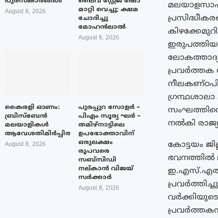
പുരസ്‌കാരങ്ങൾ
ലൈവ് സ്റ്റേജ് ഷോ
മലയാളസാഹിത
മാറ്റി വെച്ചു; ക്ഷമ
August 8, 2026
പ്രസിദ്ധീക
ചോദിച്ചു
മോഹൻലാൽ
കിഴക്കേമുറി
August 8, 2026
ഇരുപത്തിയാ
ലോകത്താദ്യ
പ്രവർത്തക
നീലകണ്ഠപി
ഗ്രന്ഥശാലാ
കൈരളി ഓണം:
പുരപ്പുറ സോളർ –
സംഘത്തിന്റ
ബ്രിസ്ബേൻ
പിഎം സൂര്യ ഘർ –
നൽകി രാജ്യ
മലയാളികൾ
തമിഴ്നാട്ടിലെ
ആവേശതിമിർപ്പിൽ
ഉപഭോക്താവിന്
ഒരുലക്ഷം
കോട്ടയം ജി
August 8, 2026
രൂപവരെ
ഭവനത്തിൽ ജ
സബ്സിഡി
നല്കാൻ വിജയ്
ഇ.എസ്.എൽ.
സർക്കാർ
പ്രവർത്തിച്
August 8, 2026
വർക്കിയുടെ
പ്രവർത്തകനാ