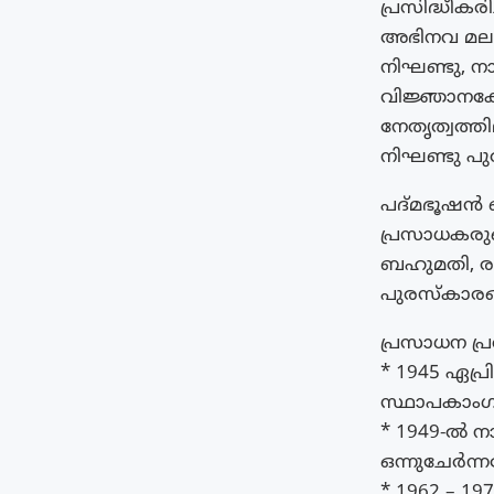
പ്രസിദ്ധീകര
അഭിനവ മലയാ
നിഘണ്ടു, 
വിജ്ഞാനകോശ
നേതൃത്വത്ത
നിഘണ്ടു പു
പദ്മഭൂഷൻ ബ
പ്രസാധകരു
ബഹുമതി, രാ
പുരസ്കാരങ
പ്രസാധന പ്
* 1945 ഏപ
സ്ഥാപകാംഗ
* 1949-ൽ 
ഒന്നുചേർന്
* 1962 – 19