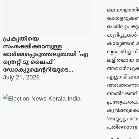
മലയാളത്തില
കേരളഭൂഷണം,
പേരിലും കു
കുറിപ്പുക
പ്രകൃതിയെ
കാര്യങ്ങൾ 
സംരക്ഷിക്കാനുള്ള
വ്യാപരിച്ച 
ഓർമ്മപ്പെടുത്തലുമായി ‘എ
ലളിതമായ ശൈ
ത്രെറ്റ് ടു ലൈഫ്’
അവാർഡുകൾ,
ഡോക്യുമെന്ററിയുടെ...
എല്ലാവിഷയവ
July 21, 2026
അവതരണരീതി
അതിലടങ്ങിയ
പ്രത്യേകതക
കുറിക്കുക
‘കറുപ്പും വ
പതിനൊന്നു പ