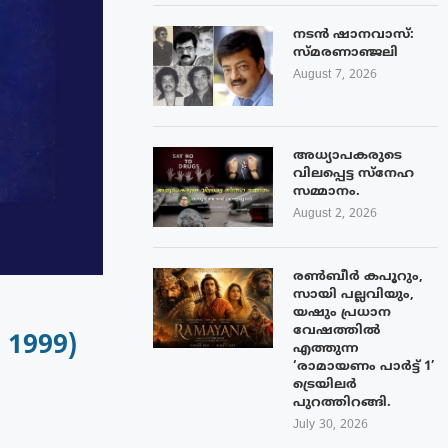
നടൻ ഷാനവാസ്:
സ്മരണാഞ്ജലി
August 7, 2026
അധ്യാപകരുടെ
വിലപ്പെട്ട സ്നേഹ
സമ്മാനം.
August 2, 2026
രൺബീർ കപൂറും,
സായി പല്ലവിയും,
യഷും പ്രധാന
വേഷത്തിൽ
 1999)
എത്തുന്ന
‘രാമായണം പാർട്ട് 1’
ട്രെയിലർ
പുറത്തിറങ്ങി.
July 30, 2026