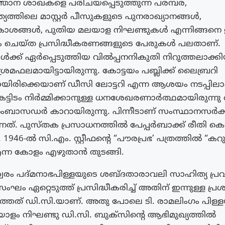
ഞാന ശാഖകളെ പരിചയപ്പെടുത്തുന്ന പരമ്പര,
്യത്തിലെ മാസ്റ്റർ പീസുകളുടെ പുനരാഖ്യാനങ്ങൾ,
ശങ്ങൾ, പുതിയ മലയാള നിഘണ്ടുകൾ എന്നിങ്ങനെ ഇ
ചെയ്ത പ്രസിദ്ധീകരണങ്ങളുടെ പേരുകൾ പലതാണ്.
ക്ക് ഏർപ്പെടുത്തിയ വിൽപ്പനനികുതി നിറുത്തലാക്ക
രമഫലമായിട്ടായിരുന്നു. കോട്ടയം പബ്ലിക്ക് ലൈബ്രറി
യായിരിക്കെയാണ് ഡീസി ലോട്ടറി എന്ന ആശയം നടപ്പിലാ
ട്ടിടം നിർമ്മിക്കാനുള്ള ധനശേഖരണാർത്ഥമായിരുന്നു 
ബാസഡർ കാറായിരുന്നു. പിന്നീടാണ് സംസ്ഥാനസർക്ക
്നത്. പുസ്തക പ്രസാധനത്തിൽ പേപ്പർബാക്ക് രീതി കൊ
946-ൽ സി.എം. സ്റ്റീഫന്റെ “പൗരപ്രഭ’ പത്രത്തിൽ “കറുപ
 എന്ന കോളം എഴുതാൻ തുടങ്ങി.
്വരം പദ്മനാഭപിള്ളയുടെ ശബ്ദതാരാവലി സാഹിത്യ പ്
ഏറ്റെടുത്ത് പ്രസിദ്ധീകരിച്ച് അതിന് ഇന്നുള്ള പ്ര
ത്തത് ഡി.സി.യാണ്. അതു പോലെ ടി. രാമലിംഗം പിള്
ലയാളം നിഘണ്ടു ഡി.സി. ബുക്സിന്റെ ആഭിമുഖ്യത്തിൽ