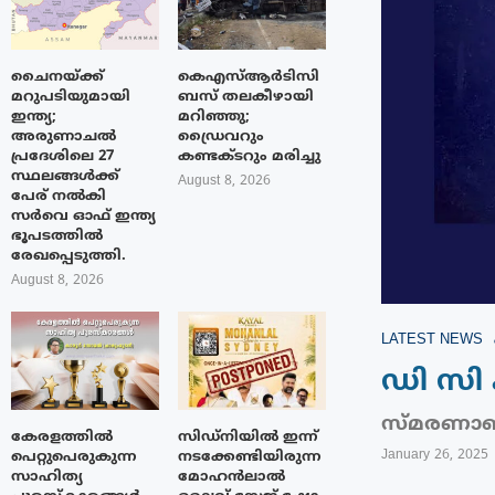
ചൈനയ്ക്ക്
കെഎസ്ആർടിസി
മറുപടിയുമായി
ബസ് തലകീഴായി
ഇന്ത്യ;
മറിഞ്ഞു;
അരുണാചൽ
ഡ്രൈവറും
പ്രദേശിലെ 27
കണ്ടക്ടറും മരിച്ചു
സ്ഥലങ്ങൾക്ക്
August 8, 2026
പേര് നൽകി
സർവെ ഓഫ് ഇന്ത്യ
ഭൂപടത്തിൽ
രേഖപ്പെടുത്തി.
August 8, 2026
LATEST NEWS
ഡി സി ക
സ്മരണാഞ്ജ
കേരളത്തിൽ
സിഡ്നിയിൽ ഇന്ന്
January 26, 2025
പെറ്റുപെരുകുന്ന
നടക്കേണ്ടിയിരുന്ന
സാഹിത്യ
മോഹൻലാൽ