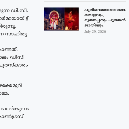
പുലിമറഞ്ഞതൊണ്ടച്
ന്ന ഡി.സി.
തെയ്യവും,
മ്മയായിട്ട്
മുത്തപ്പനും പുത്തൻ
ജാതിയും.
ുന്നു.
July 29, 2026
്ന സാഹിത്യ
ണ്ടത്.
കാലം ഡീസി
 പുരസ്കാരം
ക്കേമുറി
മ്മ.
ട് പൊൻകുന്നം
 കോൺഗ്രസ്