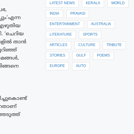
LATEST NEWS
KERALA
WORLD
രഭ,
INDIA
PRAVASI
പും’എന്ന
ENTERTAINMENT
AUSTRALIA
ം എഴുതിയ
. ‘ചെറിയ
LITERATURE
SPORTS
്ങളിൽ താൻ
ARTICLES
CULTURE
TRIBUTE
റിഞ്ഞ്
STORIES
GULF
POEMS
ാമങ്ങൾ,
ിങ്ങനെ
EUROPE
AUTO
്ചുകൊണ്ട്
്നതാണ്
ഞെടുത്ത്