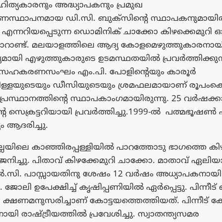
്യകാരനും അദ്ധ്യാപകനും പ്രമുഖ
രണസ്ഥാപനമായ ഡി.സി. ബുക്സിന്റെ സ്ഥാപകനുമായിരു
 എന്നറിയപ്പെടുന്ന ഡൊമിനിക് ചാക്കോ കിഴക്കെമുറി ഓർ
റാണ്ട്. മലയാളത്തിലെ ആദ്യ കോളമെഴുത്തുകാരനായിര
മായി എഴുത്തുകാരുടെ ഉടമസ്ഥതയിൽ പ്രവർത്തിക്കുന
 സഹകരണസംഘം എം.പി. പോളിന്റെയും കാരൂർ
ള്ളയുടെയും ഡീസിയുടെയും ശ്രമഫലമായാണ് രൂപംകൊ
 പ്രസ്ഥാനത്തിന്റെ സ്ഥാപകാംഗമായിരുന്നു. 25 വർഷക്
െ സെക്രട്ടറിയായി പ്രവർത്തിച്ചു.1999-ൽ പത്മഭൂഷൺ
ം ആദരിച്ചു.
ല്ലയിലെ കാഞ്ഞിരപ്പള്ളിയിൽ പാറത്തോടു ഭാഗത്തെ കിഴ
നിച്ചു. പിതാവ് കിഴക്കേമുറി ചാക്കോ. മാതാവ് ഏലിയാ
സി. പാസ്സായതിനു ശേഷം 12 വർഷം അധ്യാപകനായി
ചു. ജോലി ഉപേക്ഷിച്ച് കൃഷിപ്പണിയിൽ ഏർപ്പെട്ടു. പിന്നീ
 ക്ഷണമനുസരിച്ചാണ് കോട്ടയത്തെത്തിയത്. പിന്നീട്
യി രാഷ്ട്രീയത്തിൽ പ്രവേശിച്ചു. സ്വാതന്ത്യസമര