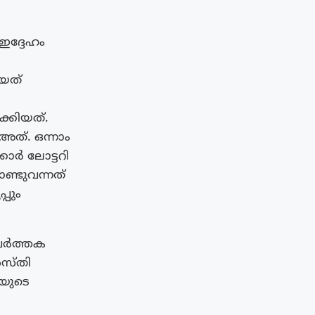
ദ്ദേഹം
ിയത്
ക്കിയത്.
അത്. ഒന്നാം
ാർ ലോട്ടറി
ണ്ടുവന്നത്
്പും
രവർത്തക
ശസ്തി
ളയുടെ