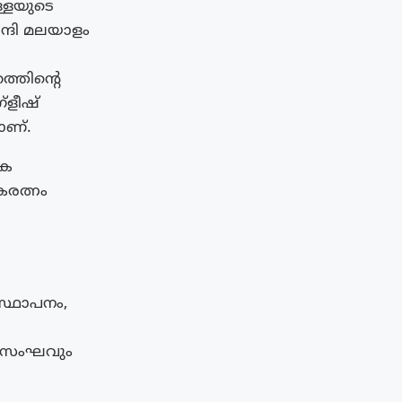
ള്ളയുടെ
ന്ദി മലയാളം
ത്തിന്റെ
്ളീഷ്
ാണ്.
തക
രത്നം
സ്ഥാപനം,
രണസംഘവും