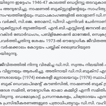
രുന്ന ഇദ്ദേഹം 1946-47 കാലത്ത് ഡെറ്റിന്യൂ തടവുക
നുഭവിച്ചു. നാഷണൽ ബുക്സ്റ്റാളിന്റേയും സാഹിത്യ
ത്തിന്റേയും സ്ഥാപകാംഗങ്ങളിൽ ഒരാളാണ് ഡി.സ
വർക്കി, സി.ജെ. തോമസ്, ഡീസി എന്നിവർ ചേർന്നാണ
ക്‌സ്റ്റാൾ തുടങ്ങിയത്. എൻ.ബി.എസ്സിന്റെ ജനറൽ മ
്ടർ ബോർഡംഗം, പബ്ളിക്കേഷൻ മാനേജർ, സെക്രട്ടറ
രവർത്തിച്ചതിനു ശേഷം 1973-ൽ ഔദ്യോഗിക ജീവിതത്തി
 12 വർഷക്കാലം കോട്ടയം പബ്ലിക് ലൈബ്രറിയുടെ
യിരുന്നു.
ീവിതത്തിൽ നിന്നു വിരമിച്ച ഡി.സി. സ്വന്തം നിലയി
 വില്പനയും ആരംഭിച്ചു. അതിനായി ഡി.സി.ബുക്സ് എന
രണശാലയും (1974) കൈരളീ മുദ്രാലയവും (1978) സ്ഥാപി
ബുക് ഡെവലപ്മെന്റ് കൗൺസിൽ, നാഷണൽ ബുക് ട്രസ്റ്
േശ സമിതി, ഔദ്യോഗിക ഭാഷാ കമ്മിറ്റി എന്നീ സമിത
ന്നു. ഡെമോക്രാറ്റ്, പ്രസന്നകേരളം, ചിത്രോദയം എന്
രസിദ്ധീകരണങ്ങളുടെ പത്രാധിപത്യവും ഡി.സി. വഹിച്ചിട