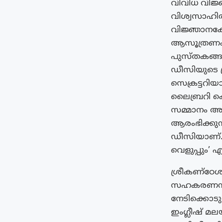
വിവിധ വിജ്
വിശ്വസാഹിത
വിജ്ഞാനകോ
ആസൂത്രണം 
പുസ്തകങ്ങൾ
ഡീസിയുടെ ശ്
സെക്രട്ടറി
ലൈബ്രറി കെ
സമ്മാനം അം
ആരംഭിക്കുന
ഡീസിയാണ്. 1
വെളുപ്പും’
ശ്രീകണ്ഠേശ
സഹകരണസംഘം 
നേടിക്കൊടു
ഇംഗ്ലീഷ് മ