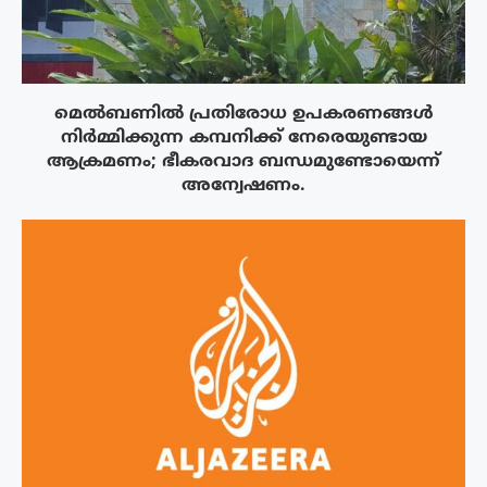
മെൽബണിൽ പ്രതിരോധ ഉപകരണങ്ങൾ
നിർമ്മിക്കുന്ന കമ്പനിക്ക് നേരെയുണ്ടായ
ആക്രമണം; ഭീകരവാദ ബന്ധമുണ്ടോയെന്ന്
അന്വേഷണം.