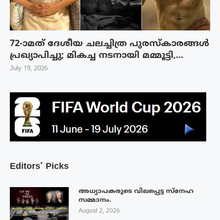
72-ാമത് ദേശീയ ചലച്ചിത്ര പുരസ്‌കാരങ്ങള്‍
പ്രഖ്യാപിച്ചു; മികച്ച നടനായി മമ്മൂട്ടി,...
July 19, 2026
Editors’ Picks
അധ്യാപകരുടെ വിലപ്പെട്ട സ്നേഹ
സമ്മാനം.
August 2, 2026