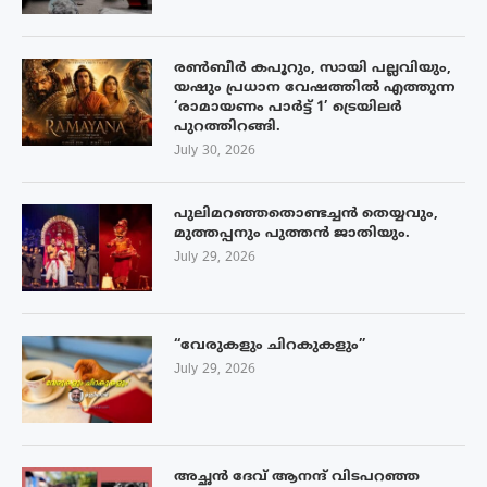
രൺബീർ കപൂറും, സായി പല്ലവിയും,
യഷും പ്രധാന വേഷത്തിൽ എത്തുന്ന
‘രാമായണം പാർട്ട് 1’ ട്രെയിലർ
പുറത്തിറങ്ങി.
July 30, 2026
പുലിമറഞ്ഞതൊണ്ടച്ചൻ തെയ്യവും,
മുത്തപ്പനും പുത്തൻ ജാതിയും.
July 29, 2026
“വേരുകളും ചിറകുകളും”
July 29, 2026
അച്ഛൻ ദേവ് ആനന്ദ് വിടപറഞ്ഞ