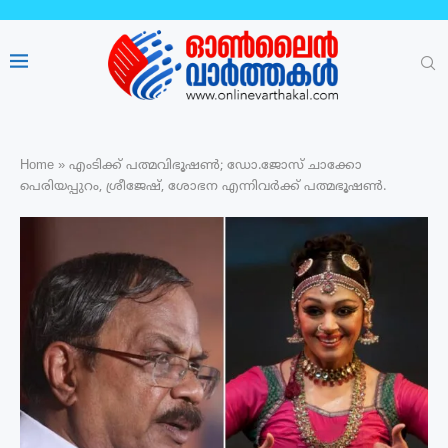
Home
»
എംടിക്ക് പത്മവിഭൂഷൺ; ഡോ.ജോസ് ചാക്കോ
പെരിയപ്പുറം, ശ്രീജേഷ്, ശോഭന എന്നിവർക്ക് പത്മഭൂഷൺ.