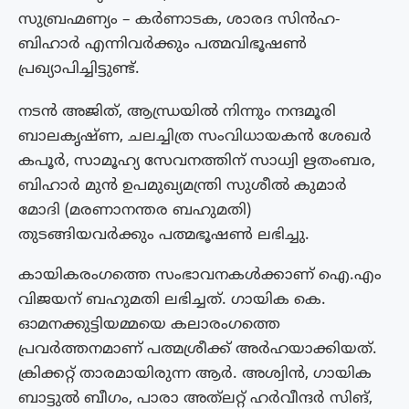
സുബ്രഹ്മണ്യം – കര്‍ണാടക, ശാരദ സിന്‍ഹ-
ബിഹാര്‍ എന്നിവർക്കും പത്മവിഭൂഷൺ
പ്രഖ്യാപിച്ചിട്ടുണ്ട്.
നടൻ അജിത്, ആന്ധ്രയിൽ നിന്നും നന്ദമൂരി
ബാലകൃഷ്ണ, ചലച്ചിത്ര സംവിധായകൻ ശേഖർ
കപൂർ, സാമൂഹ്യ സേവനത്തിന് സാധ്വി ഋതംബര,
ബിഹാർ മുൻ ഉപമുഖ്യമന്ത്രി സുശീൽ കുമാർ
മോദി (മരണാനന്തര ബഹുമതി)
തുടങ്ങിയവർക്കും പത്മഭൂഷൺ ലഭിച്ചു.
കായികരംഗത്തെ സംഭാവനകൾക്കാണ് ഐ.എം
വിജയന് ബഹുമതി ലഭിച്ചത്. ഗായിക കെ.
ഓമനക്കുട്ടിയമ്മയെ കലാരംഗത്തെ
പ്രവർത്തനമാണ് പത്മശ്രീക്ക് അർഹയാക്കിയത്.
ക്രിക്കറ്റ് താരമായിരുന്ന ആർ. അശ്വിൻ, ഗായിക
ബാട്ടുൽ ബീഗം, പാരാ അത്‌ലറ്റ് ഹർവീന്ദർ സിങ്,