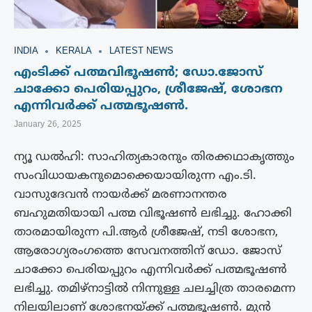
INDIA
KERALA
LATEST NEWS
എംടിക്ക് പത്മവിഭൂഷൺ; ഡോ.ജോസ്
ചാക്കോ പെരിയപ്പുറം, ശ്രീജേഷ്, ശോഭന
എന്നിവർക്ക് പത്മഭൂഷൺ.
January 26, 2025
ന്യൂ ഡൽഹി: സാഹിത്യകാരനും തിരക്കഥാകൃത്തും
സംവിധായകനുമൊക്കെയായിരുന്ന എം.ടി.
വാസുദേവൻ നായർക്ക് മരണാനന്തര
ബഹുമതിയായി പത്മ വിഭൂഷൺ ലഭിച്ചു. ഹോക്കി
താരമായിരുന്ന പി.ആർ ശ്രീജേഷ്, നടി ശോഭന,
ആരോഗ്യരംഗത്തെ സേവനത്തിന് ഡോ. ജോസ്
ചാക്കോ പെരിയപ്പുറം എന്നിവർക്ക് പത്മഭൂഷൺ
ലഭിച്ചു. തമിഴ്‌നാട്ടില്‍ നിന്നുള്ള ചലച്ചിത്ര താരമെന്ന
നിലയിലാണ് ശോഭനയ്ക്ക് പത്മഭൂഷൺ. മുൻ