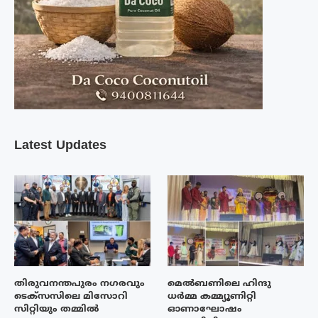
Latest Updates
തിരുവനന്തപുരം നഗരവും
മെൽബണിലെ ഹിന്ദു
ടെക്‌സസിലെ മിസോറി
ധർമ്മ കമ്മ്യൂണിറ്റി
സിറ്റിയും തമ്മിൽ
ഓണാഘോഷം