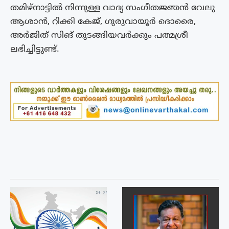
തമിഴ്‌നാട്ടിൽ നിന്നുള്ള വാദ്യ സംഗീതജ്ഞൻ വേലു
ആശാൻ, റിക്കി കേജ്, ഗുരുവായൂര്‍ ദൊരൈ,
അര്‍ജിത് സിങ് തുടങ്ങിയവർക്കും പത്മശ്രീ
ലഭിച്ചിട്ടുണ്ട്.