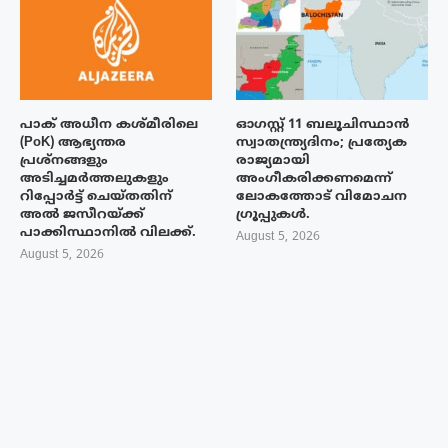
പാക് അധീന കശ്മീരിലെ
ഓഗസ്റ്റ് 11 ബലൂചിസ്ഥാൻ
(PoK) ആഭ്യന്തര
സ്വാതന്ത്ര്യദിനം; പ്രത്യേക
പ്രശ്നങ്ങളും
രാജ്യമായി
അടിച്ചമർത്തലുകളും
അംഗീകരിക്കണമെന്ന്
റിപ്പോർട്ട് ചെയ്തതിന്
ലോകത്തോട് വിമോചന
അൽ ജസീറയ്‌ക്ക്
ഗ്രൂപ്പുകൾ.
പാക്കിസ്ഥാനിൽ വിലക്ക്.
August 5, 2026
August 5, 2026