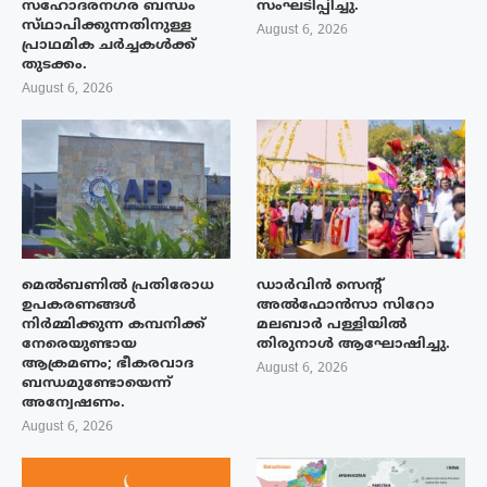
സഹോദരനഗര ബന്ധം
സംഘടിപ്പിച്ചു.
സ്‌ഥാപിക്കുന്നതിനുള്ള
August 6, 2026
പ്രാഥമിക ചർച്ചകൾക്ക്
തുടക്കം.
August 6, 2026
മെൽബണിൽ പ്രതിരോധ
ഡാർവിൻ സെന്റ്
ഉപകരണങ്ങൾ
അൽഫോൻസാ സിറോ
നിർമ്മിക്കുന്ന കമ്പനിക്ക്
മലബാർ പള്ളിയിൽ
നേരെയുണ്ടായ
തിരുനാൾ ആഘോഷിച്ചു.
ആക്രമണം; ഭീകരവാദ
August 6, 2026
ബന്ധമുണ്ടോയെന്ന്
അന്വേഷണം.
August 6, 2026