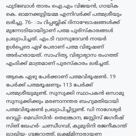
ഫുട്‌ബോൾ താരം ഐ.എം വിജയൻ, ഗായിക
കെ. ഓമനക്കുട്ടിയമ്മ എന്നിവർക്ക് പത്മശ്രീയും
ലഭിച്ചു. 76- ാം റിപ്പബ്ലിക് ദിനാഘോഷങ്ങൾക്ക്
മുന്നോടിയായിട്ടാണ് പത്മ പുര്‌സ്‌കാരങ്ങൾ
പ്രഖ്യാപിച്ചത്. എം.ടി വാസുദേവൻ നായർ
ഉൾപ്പെടെ ഏഴ് പേരാണ് പത്മ വിഭൂഷണ്
അർഹരായത്. സാഹിത്യ, വിഭ്യാഭ്യാസ രംഗത്ത്
എംടിക്ക് മാത്രമാണ് പുരസ്‌കാരം ലഭിച്ചത്.
ആകെ ഏഴു പേർക്കാണ് പത്മവിഭൂഷൺ. 19
പേർക്ക് പത്മഭൂഷണും 113 പേർക്ക്
പത്മശ്രീയുമുണ്ട്. സുസുക്കി സ്ഥാപകൻ ഒസാമു
സുസുക്കിക്കും മരണാനന്തര ബഹുമതിയായി
പത്മവിഭൂഷൺ പ്രഖ്യാപിച്ചിട്ടുണ്ട്. ഡി നാഗേശ്വര്‍
റെഡ്ഡി- മെഡിസിന്‍- തെലങ്കാന, ജസ്റ്റിസ് ജഗദീഷ്
സിങ് ഖേഹര്‍- ചണ്ഡീഗഢ്, കുമുദിനി രജനീകാന്ത്
ലാഖിയ- ഗുജറാത്ത്, ലക്ഷ്മിനാരായണ